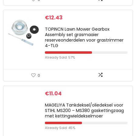
€
12.43
TOPINCN Lawn Mower Gearbox
Assembly set grasmaaier
reserveonderdelen voor grastrimmer
4-TLG
Already Sold: 57%
0
€
11.04
MAGELIYA Tankdeksel/oliedeksel voor
STIHL MS200 – MS380 gaskettingzaag
met kettingwieldekselmoer
Already Sold: 45%