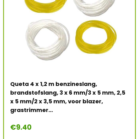
Queta 4 x 1,2 m benzineslang,
Oxo
brandstofslang, 3 x 6 mm/3 x 5 mm, 2,5
met
x 5 mm/2 x 3,5 mm, voor blazer,
HR2
grastrimmer…
ve
e:
26
€
9.40
€
1
69 %