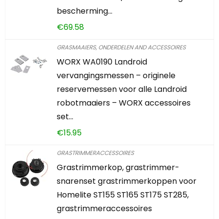
bescherming…
€
69.58
GRASMAAIERS, ONDERDELEN AND ACCESSOIRES
WORX WA0190 Landroid
vervangingsmessen – originele
reservemessen voor alle Landroid
robotmaaiers – WORX accessoires
set…
€
15.95
GRASTRIMMERACCESSOIRES
Grastrimmerkop, grastrimmer-
snarenset grastrimmerkoppen voor
Homelite ST155 ST165 ST175 ST285,
grastrimmeraccessoires