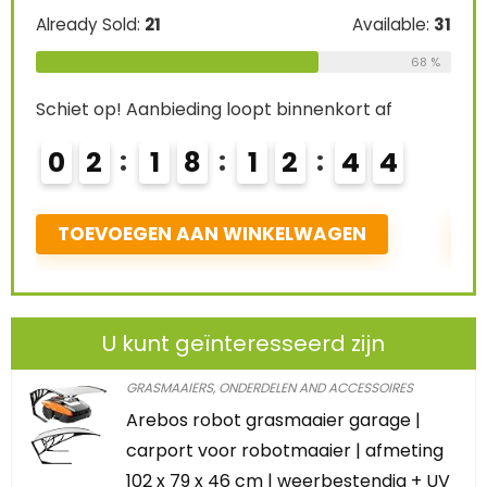
Already Sold:
21
Available:
31
Alre
68 %
Schiet op! Aanbieding loopt binnenkort af
Schi
0
2
1
8
1
2
4
2
0
3
TOEVOEGEN AAN WINKELWAGEN
T
U kunt geïnteresseerd zijn
GRASMAAIERS, ONDERDELEN AND ACCESSOIRES
Arebos robot grasmaaier garage |
carport voor robotmaaier | afmeting
102 x 79 x 46 cm | weerbestendig + UV