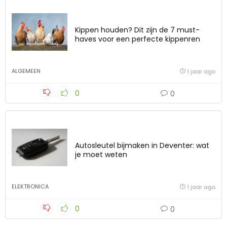
Kippen houden? Dit zijn de 7 must-
haves voor een perfecte kippenren
ALGEMEEN
1 jaar ago
0
0
Autosleutel bijmaken in Deventer: wat
je moet weten
ELEKTRONICA
1 jaar ago
0
0