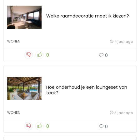
Welke raamdecoratie moet ik kiezen?
WONEN
4 jaar ago
0
0
Hoe onderhoud je een loungeset van
teak?
WONEN
3 jaar ago
0
0