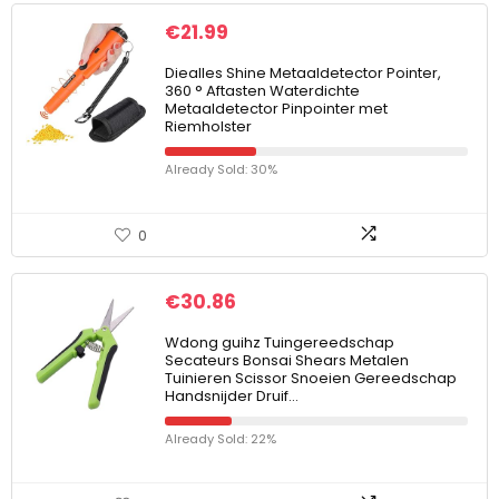
€
21.99
Diealles Shine Metaaldetector Pointer,
360 ° Aftasten Waterdichte
Metaaldetector Pinpointer met
Riemholster
Already Sold: 30%
0
€
30.86
Wdong guihz Tuingereedschap
Secateurs Bonsai Shears Metalen
Tuinieren Scissor Snoeien Gereedschap
Handsnijder Druif…
Already Sold: 22%