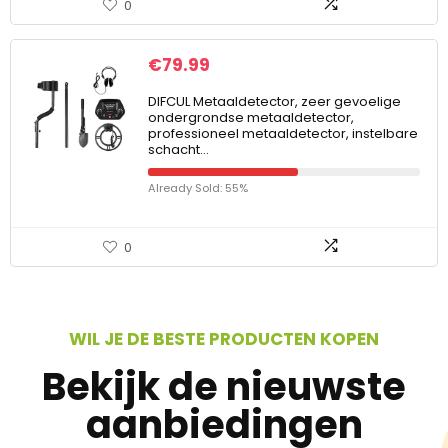
0
€
79.99
DIFCUL Metaaldetector, zeer gevoelige
ondergrondse metaaldetector,
professioneel metaaldetector, instelbare
schacht…
Already Sold: 55%
0
WIL JE DE BESTE PRODUCTEN KOPEN
Bekijk de nieuwste
aanbiedingen