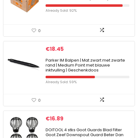
Already Sold: 92%
0
€
18.45
Parker IM Balpen | Mat zwart met zwarte
rand | Medium Point met blauwe
inktvulling | Geschenkdoos
Already Sold: 59%
0
€
16.89
DOITOOL 4 stks Goot Guards Blad Filter
Goot Zeef Downspout Guard Beter Dan