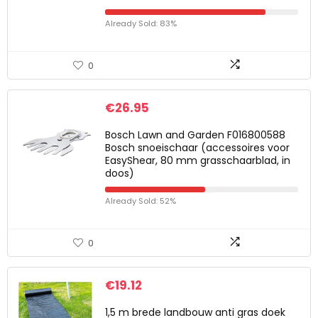
Already Sold: 83%
0
€
26.95
Bosch Lawn and Garden F016800588
Bosch snoeischaar (accessoires voor
EasyShear, 80 mm grasschaarblad, in
doos)
Already Sold: 52%
0
€
19.12
1,5 m brede landbouw anti gras doek