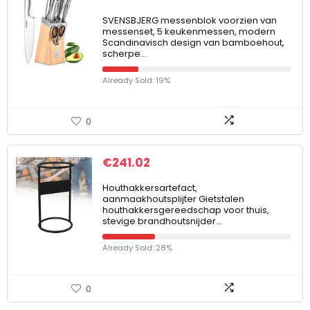
SVENSBJERG messenblok voorzien van
messenset, 5 keukenmessen, modern
Scandinavisch design van bamboehout,
scherpe…
Already Sold: 19%
0
€
241.02
Houthakkersartefact,
aanmaakhoutsplijter Gietstalen
houthakkersgereedschap voor thuis,
stevige brandhoutsnijder…
Already Sold: 28%
0