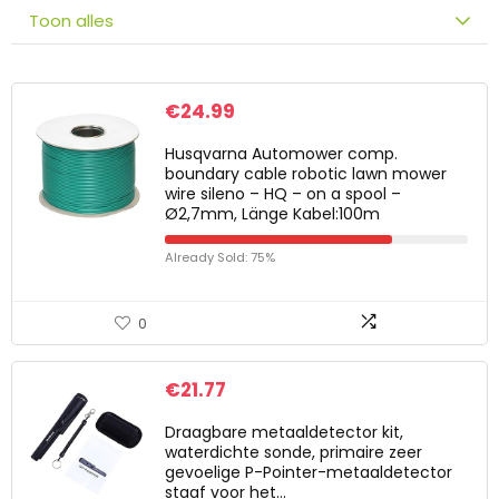
Toon alles
€
24.99
Husqvarna Automower comp.
boundary cable robotic lawn mower
wire sileno – HQ – on a spool –
Ø2,7mm, Länge Kabel:100m
Already Sold: 75%
0
€
21.77
Draagbare metaaldetector kit,
waterdichte sonde, primaire zeer
gevoelige P-Pointer-metaaldetector
staaf voor het…