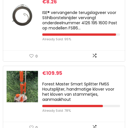
€
8.26
ISE® vervangende terugslagveer voor
Stihlborstelsnijder vervangt
onderdeelnummer 4126 195 1600 Past
op modellen FS86…
Already Sold: 95%
0
€
109.95
Forest Master Smart Splitter FMSS
Houtsplijter, handmatige klover voor
het kloven van stammetjes,
aanmaakhout
Already Sold: 78%
0