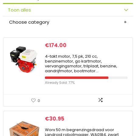
Toon alles
Choose category
€
174.00
4-takt motor, 7,5 pk, 210 cc,
benzinemotor, go kartmotor,
vervangingsmotor, trilplaat, benzine,
aandrijfmotor, bootmotor…
Already Sold: 77%
0
€
30.95
Worx 50 m begrenzingsdraad voor
Landroid robotmaaier, WA0184, zwart