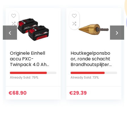
Originele Einhell
Houtkegelponsbo
accu PXC-
or, ronde schacht
Twinpack 4.0 Ah
Brandhoutsplijter
Power X-Change
Hogesnelheidsstaa
Volks.Akku (li-ion,
l voor
Already Sold: 79%
Already Sold: 73%
18 V, 2x 4,0 Ah,
houtbewerking
geschikt voor alle
voor bos voor
€
PXC machines,
68.90
€
houtsplijter voor…
29.39
proactief
accumanagement
, aan de situatie
aangepaste
laadcyclus)