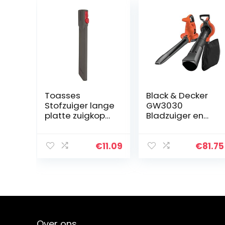
Toasses
Black & Decker
Stofzuiger lange
GW3030
platte zuigkop
Bladzuiger en
nozzle
blazer met
vervangende
hakselaar met
accessoire-
50 L ppvangzak
€
11.09
€
81.75
onderdelen
passen voor d-
y-s-o-n v7 v8
v10 v11
Over ons