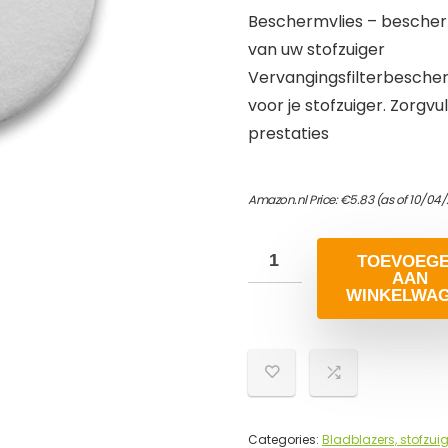
Beschermvlies – beschermt
van uw stofzuiger
Vervangingsfilterbescher
voor je stofzuiger. Zorg
prestaties
Amazon.nl Price:
€
5.83
(as of 10/04/
TOEVOEG
AAN
WINKELWA
Categories:
Bladblazers, stofzui