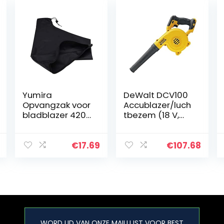
Yumira
DeWalt DCV100
Opvangzak voor
Accublazer/luch
bladblazer 420D
tbezem (18 V,
Oxford,
290 km/u
waterdichte zak
blaassnelheid,
met ritssluiting,
drie-traps
€
17.69
€
107.68
blad- en
schakelaar,
stofopvangzak
levering zonder
voor bladzuiger
accu en…
WORD LID VAN ONZE MAILLIJST VOOR BEST