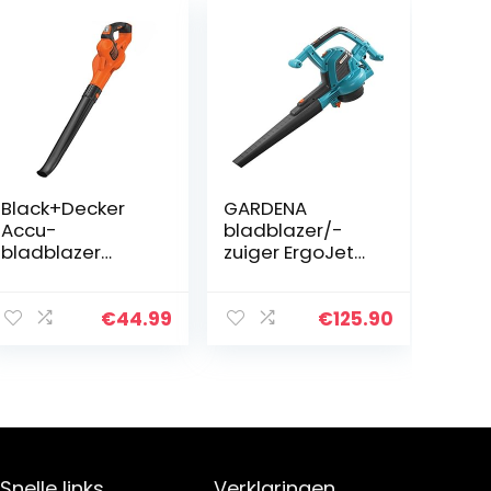
Black+Decker
GARDENA
Accu-
bladblazer/-
bladblazer
zuiger ErgoJet
GWC1820PCB (18
3000:
volt, tot 209
Bladblazer/-
km/u
zuiger met
€
44.99
€
125.90
blaassnelheid,
motorvermogen
verwijdert
van 3.000 W,
moeiteloos vuil
zuigvermogen
en bladeren…
170 l/s…
Snelle links
Verklaringen