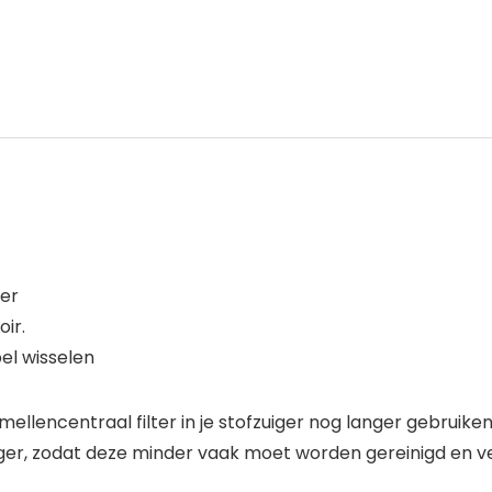
ger
ir.
el wisselen
mellencentraal filter in je stofzuiger nog langer gebrui
zuiger, zodat deze minder vaak moet worden gereinigd en 