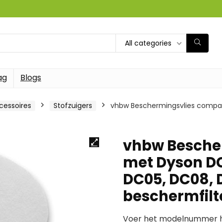
All categories
ag
Blogs
cessoires
Stofzuigers
vhbw Beschermingsvlies compat
vhbw Besche
met Dyson DC
DC05, DC08, 
beschermfilte
Voer het modelnummer hi