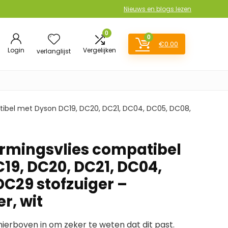
Nieuws en blogs lezen
0
0
€
0.00
Login
Vergelijken
verlanglijst
ibel met Dyson DC19, DC20, DC21, DC04, DC05, DC08,
rmingsvlies compatibel
19, DC20, DC21, DC04,
DC29 stofzuiger –
r, wit
erboven in om zeker te weten dat dit past.