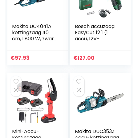
Makita UC4041A
Bosch accuzaag
kettingzaag 40
EasyCut 12 1 (1
cm, 1.800 W, zwart
accu, 12V-
en blauw
systeem,
NanoBlade-
technologie, in
€
97.93
€
127.00
koffer)
Mini-Accu-
Makita DUC353Z
Kettingzaag,
Accu-kettingzaag