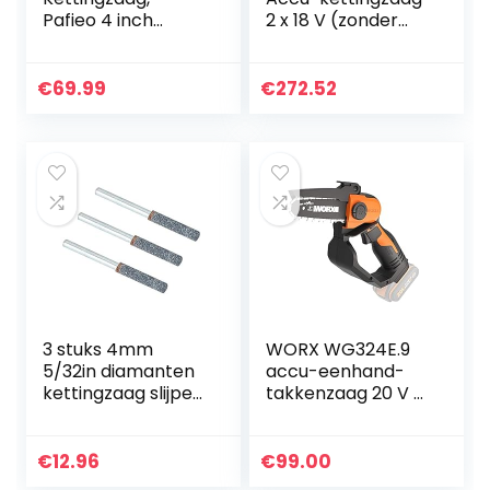
Pafieo 4 inch
2 x 18 V (zonder
kettingzaag met
accu, zonder
Accu en Oplader,
oplader)
Elektrische
€
69.99
€
272.52
Boomzaag,
handkettingzaag
met 2 Accu…
3 stuks 4mm
WORX WG324E.9
5/32in diamanten
accu-eenhand-
kettingzaag slijper
takkenzaag 20 V –
braam steen
12 cm
bestand,
zwaardlengte –
slijpgereedschap
licht en
€
12.96
€
99.00
voor roterend
comfortabel –