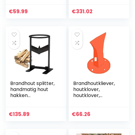
montagegat, hoge
(h) hout splitsing
sterkte staal
tool Home Farm
€
59.99
€
331.02
Kindling splitter…
Brandhout…
Brandhout splitter,
Brandhoutkliever,
handmatig hout
houtklover,
hakken
houtklover,
gereedschap hout
aanmaakhoutsplijt
kindling splitter
er met hoge
hand stevige
sterkte,
€
135.89
€
66.26
brandhout snijder
constructiestaal
voor thuis…
brandhoutsplijter
voor…