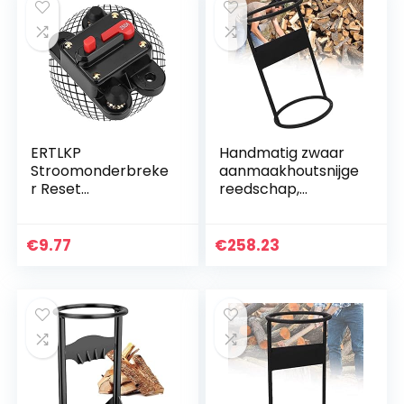
ERTLKP
Handmatig zwaar
Stroomonderbreke
aanmaakhoutsnijge
r Reset
reedschap,
zekeringhouder
brandhoutaanmaa
DC12-24V 40Amp
ksplijter, slijtage en
-300Amp
niet gemakkelijk te
€
9.77
€
258.23
Waterdichte Auto
vervormen en te…
Audio Circuit
Breaker met…