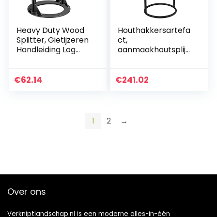
Heavy Duty Wood
Houthakkersartefa
Splitter, Gietijzeren
ct,
Handleiding Log
aanmaakhoutsplijt
Splitter,
er Gietstalen
Brandhoutsplitser,
houthakkersgeree
Verbeterde
dschap voor thuis,
€
62.14
€
241.02
Structuur en
stevige
Gewicht…
brandhoutsnijder…
1
2
→
Over ons
Verkniptlandschap.nl is een moderne alles-in-één