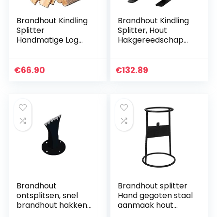
Brandhout Kindling
Brandhout Kindling
Splitter
Splitter, Hout
Handmatige Log
Hakgereedschap
Splitter Brandhout
Handmatige
Splitter Cracker
Kindling Log
Safe & Makkelijk
Splitsen Blade
€
66.90
€
132.89
Way Log Kindling
Scherpe SPLITTER
For…
SPLITER
Brandhout
Brandhout splitter
ontsplitsen, snel
Hand gegoten staal
brandhout hakken
aanmaak hout
hout splitter met
splitsen 20,0 inch