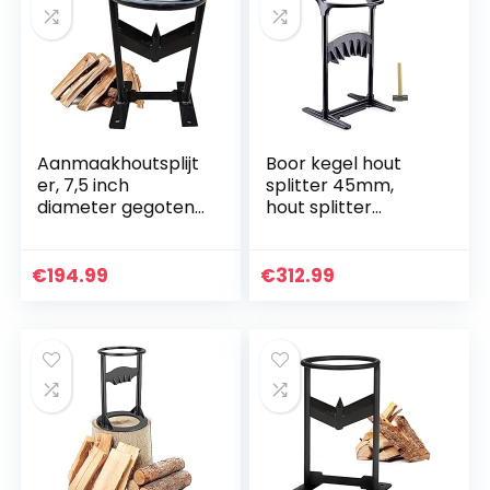
Aanmaakhoutsplijt
Boor kegel hout
er, 7,5 inch
splitter 45mm,
diameter gegoten
hout splitter
stalen
schroef kegel
aanmaaksplijter,
hellende hamer,
handmatige
stalen hout splitter
€
194.99
€
312.99
houtklover voor
boren snel hout
buiten, veiligste…
splitter…