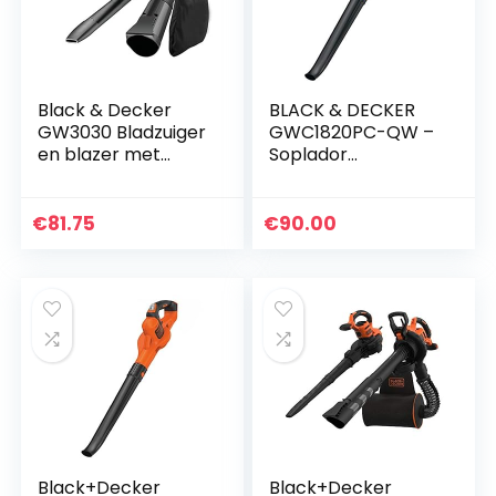
Black & Decker
BLACK & DECKER
GW3030 Bladzuiger
GWC1820PC-QW –
en blazer met
Soplador
hakselaar met 50 L
PowerCommand
ppvangzak
BOOST 18V
2A,Meerkleurig
€
81.75
€
90.00
Black+Decker
Black+Decker