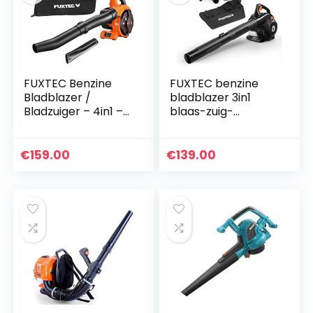
FUXTEC Benzine
FUXTEC benzine
Bladblazer /
bladblazer 3in1
Bladzuiger – 4in1 –
blaas-zuig-
blaas-zuig-
versnipperfunctie
versnipper-functie
en 60l opvangzak,
en opvangzak,
25.4cc, 0.75kW, 1pk,
€
159.00
€
139.00
26cc, 0,7kW, 2-takt
2-takt motor, incl.
motor…
1…