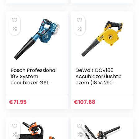
voor het blazen…
Bosch Professional
DeWalt DCV100
18V System
Accublazer/luchtb
accublazer GBL
ezem (18 V, 290
18V-120
km/u
(luchtsnelheid tot
blaassnelheid, drie-
maximaal 270
traps schakelaar,
€
71.95
€
107.68
km/h, zonder
levering zonder
accu’s en oplader,
accu en…
in…