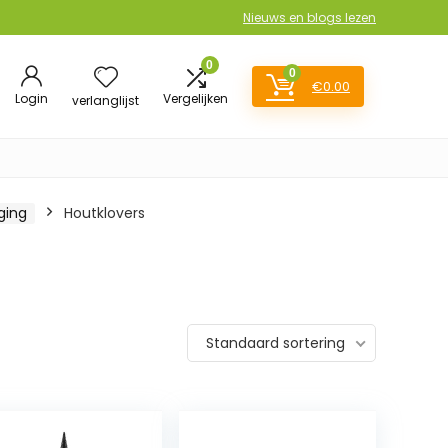
Nieuws en blogs lezen
0
0
€
0.00
Login
Vergelijken
verlanglijst
ging
Houtklovers
Standaard sortering