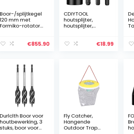
Boor-/splijtkegel
CDIYTOOL
De
120 mm met
houtsplijter,
Ho
Formiko-rotator
houtsplijter,
Ta
FHR 4.500L 4,5 to.
boormachine,
Gr
Kegelsplitter,
robuuste
Ho
houtsplijter,
schroeven,
Ge
€
855.90
€
18.99
splijter
kegelsplijter,
Ho
brandhout,
houtsnijgereedsc
hap met…
Durlclth Boor voor
Fly Catcher,
F
houtbewerking, 3
Hangende
Br
stuks, boor voor
Outdoor Trap
ho
houtbewerking,
Veilig Kunststof
st