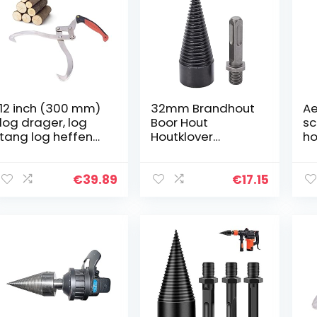
12 inch (300 mm)
32mm Brandhout
Ae
log drager, log
Boor Hout
sc
tang log heffen
Houtklover
ho
grappige haak
Houtsplijter Boor
vo
houten klauw
Hogesnelheidsst
geschikt voor tuin
aal Houtbreker
€
39.89
€
17.15
hout hanteren,
Gereedschap
totale…
voor Elektrische
Hamer…