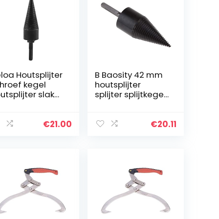
loa Houtsplijter
B Baosity 42 mm
hroef kegel
houtsplijter
utsplijter slak
splijter splijtkegel
or hard hout
raspgereedscha
p houtsplijter
splijtapparaat
€
21.00
€
20.11
met schroefkegel