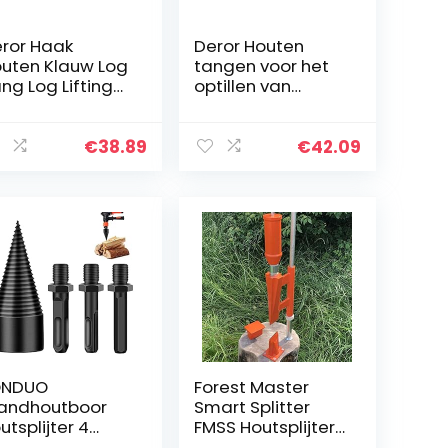
ror Haak
Deror Houten
uten Klauw Log
tangen voor het
ng Log Lifting
optillen van
apple Haak
houttakken,
uten Klauw
houten klemmen,
schikt voor Tuin
houten klemmen,
€
38.89
€
42.09
ut Handvat
haardhouttangen
, houten lippen…
ONDUO
Forest Master
andhoutboor
Smart Splitter
utsplijter 4
FMSS Houtsplijter,
uks, splitsen
handmatige