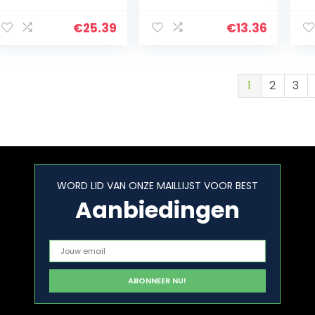
boor voor
Handig Langdurig
ho
gatenzaag van
Effectief voor de
ho
€
25.39
€
13.36
metaal, 4-
boerderij
ee
voudig…
in
1
2
3
WORD LID VAN ONZE MAILLIJST VOOR BEST
Aanbiedingen