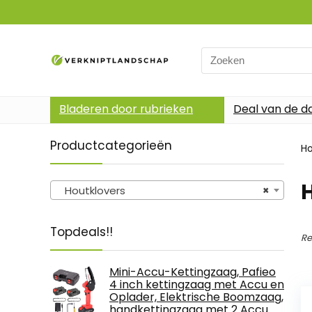
Search
for:
Bladeren door rubrieken
Deal van de d
Productcategorieën
H
Houtklovers
×
Topdeals!!
Re
Mini-Accu-Kettingzaag, Pafieo
4 inch kettingzaag met Accu en
Oplader, Elektrische Boomzaag,
handkettingzaag met 2 Accu…