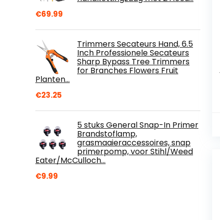
€
69.99
Trimmers Secateurs Hand, 6.5
Inch Professionele Secateurs
Sharp Bypass Tree Trimmers
for Branches Flowers Fruit
Planten…
€
23.25
5 stuks General Snap-In Primer
Brandstoflamp,
grasmaaieraccessoires, snap
primerpomp, voor Stihl/Weed
Eater/McCulloch…
€
9.99