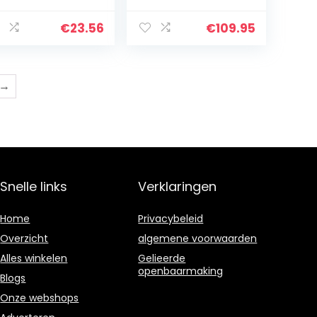
uten kegelboor
klover voor het
ge hardheid
kloven van
€
23.56
€
109.95
nvoudige
stammetjes,
stallatie met 3…
aanmaakhout
→
Snelle links
Verklaringen
Home
Privacybeleid
Overzicht
algemene voorwaarden
Alles winkelen
Gelieerde
openbaarmaking
Blogs
Onze webshops