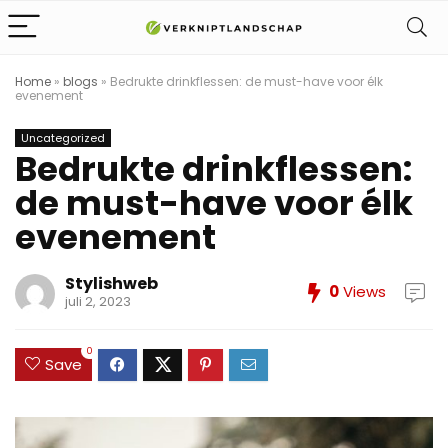
Home
»
blogs
»
Bedrukte drinkflessen: de must-have voor élk
evenement
Uncategorized
Bedrukte drinkflessen:
de must-have voor élk
evenement
Stylishweb
0
Views
juli 2, 2023
0
Save