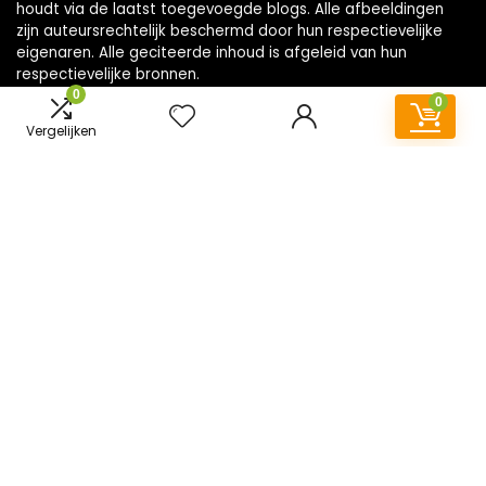
houdt via de laatst toegevoegde blogs. Alle afbeeldingen
zijn auteursrechtelijk beschermd door hun respectievelijke
eigenaren. Alle geciteerde inhoud is afgeleid van hun
respectievelijke bronnen.
0
0
Vergelijken
WORD LID VAN ONZE MAILLIJST VOOR BEST
Aanbiedingen
Snelle links