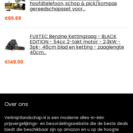
hoofdtelefoon, schop & pick/kompas
gereedschapsset voor…
€
65.69
FUXTEC Benzine Kettingzaag - BLACK
EDITION - 54cc 2-takt motor - 2,3kW -
3pk- 46cm blad en ketting - zaaglengte
40cm…
€
149.00
Over ons
Verkniptlandschap.nl is een moderne alles-in-één
prijsvergelijkings- en beoordelingswebsite die de beste deals
biedt die beschikbaar zijn op amazon en u op de hoogte