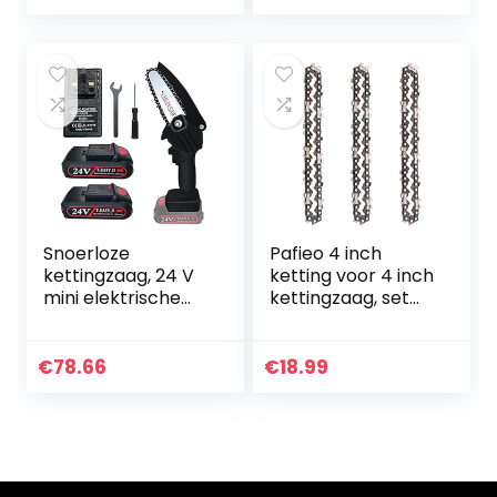
cm snijlengte…
Snoerloze
Pafieo 4 inch
kettingzaag, 24 V
ketting voor 4 inch
mini elektrische
kettingzaag, set
kettingzaag,
van 3
oplaadbaar met
kettingen 10 cm
€
78.66
€
18.99
wih Baffle led-licht
en…