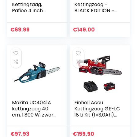
Kettingzaag,
Kettingzaag –
Pafieo 4 inch
BLACK EDITION –
kettingzaag met
54cc 2-takt motor
Accu en Oplader,
– 2,3kW – 3pk-
Elektrische
46cm blad en
€
69.99
€
149.00
Boomzaag,
ketting –
handkettingzaag
zaaglengte 40cm…
met 2 Accu…
Makita UC4041A
Einhell Accu
kettingzaag 40
Kettingzaag GE-LC
cm, 1.800 W, zwart
18 Li Kit (1×3,0Ah)
en blauw
Power X-Change
(Li-Ion, 18 V, 25 cm
zwaardlengte, 23
€
97.93
€
159.90