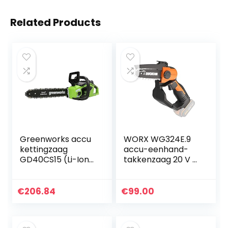
Related Products
Greenworks accu
WORX WG324E.9
kettingzaag
accu-eenhand-
GD40CS15 (Li-Ion
takkenzaag 20 V –
40V 12 m/s
12 cm
kettingsnelheid
zwaardlengte –
35cm
licht en
€
206.84
€
99.00
zwaardlengte
comfortabel –
180ml
PowerShare
olietankinhoud
compatibel –