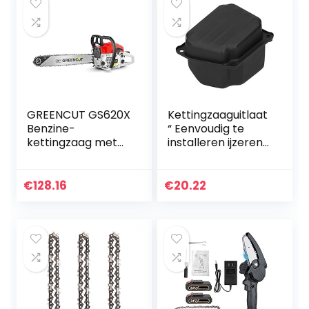
krachtige…
zonder…
GREENCUT GS620X
Kettingzaaguitlaat
Benzine-
“ Eenvoudig te
kettingzaag met
installeren ijzeren
2-takt motor, 62
uitlaat,
cc, 3,8 pk, met 20
corrosieweerstand
inch vel, Easy-
sassemblage
€
128.16
€
20.22
Start, anti-
Vervanging voor
vibratiesysteem…
tuin voor…