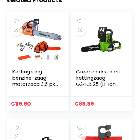
Related Products
Kettingzaag
Greenworks accu
benzine-zaag
kettingzaag
motorzaag 3,6 pk
G24CS25 (Li-Ion
– 61,5 cm³,
24V 4 m/s
zaagblad 50 cm +
kettingsnelheid
2 kettingen
25cm
€
119.90
€
89.99
zwaardlengte
50ml
olietankinhoud
zonder accu…