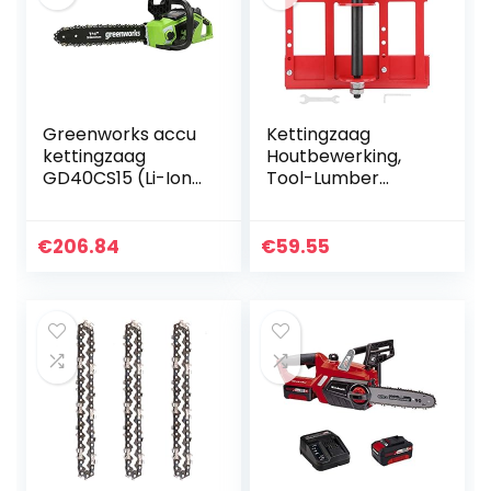
Greenworks accu
Kettingzaag
kettingzaag
Houtbewerking,
GD40CS15 (Li-Ion
Tool-Lumber
40V 12 m/s
Cutting Guide Saw
kettingsnelheid
Mini Draagbare
35cm
Timber Chainsaw
€
206.84
€
59.55
zwaardlengte
Attachment
180ml
Guided Mill Hout…
olietankinhoud
krachtige…