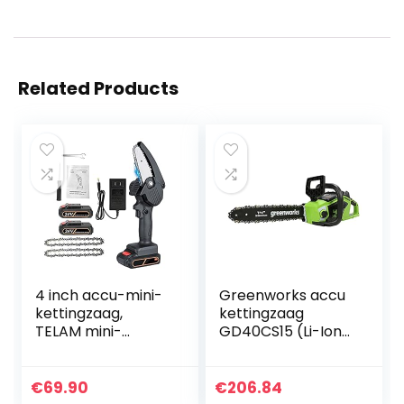
Related Products
4 inch accu-mini-
Greenworks accu
kettingzaag,
kettingzaag
TELAM mini-
GD40CS15 (Li-Ion
kettingzaag met
40V 12 m/s
2*accu 1500
kettingsnelheid
mAhdraagbare
35cm
€
69.90
€
206.84
oplaadbare
zwaardlengte