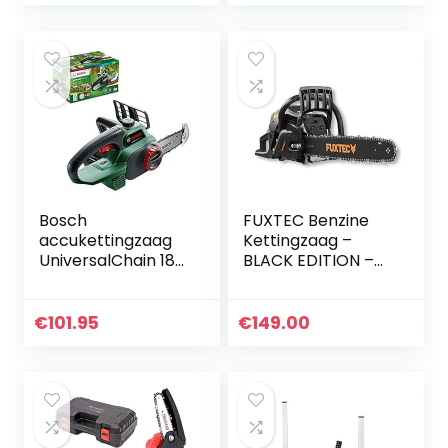
elektrische 21 V…
180ml
olietankinhoud
krachtige…
Bosch
FUXTEC Benzine
accukettingzaag
Kettingzaag –
UniversalChain 18
BLACK EDITION –
(zonder accu, 18 V
54cc 2-takt motor
systeem, in
– 2,3kW – 3pk-
kartonnen doos)
46cm blad en
€
101.95
€
149.00
ketting –
zaaglengte 40cm…