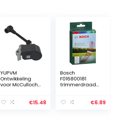
YUPVM
Bosch
Ontwikkeling
F016800181
voor McCulloch
trimmerdraad
T26CS B26
extra sterk/26
B26PS en meer
cm ART 26
585565501, T26
combitrimm
€
15.48
€
6.89
trimmer,
bosmaaier