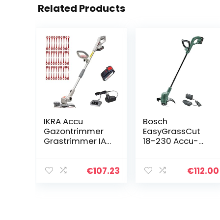
Related Products
IKRA Accu
Bosch
Gazontrimmer
EasyGrassCut
Grastrimmer IAT
18-230 Accu-
20-1M incl. accu,
grastrimmer, 1
oplader & 60x
accu, 18 volt-
nylon messen
systeem,
€
107.23
€
112.00
snijcirkeldiamet
er 23 cm, in
doos