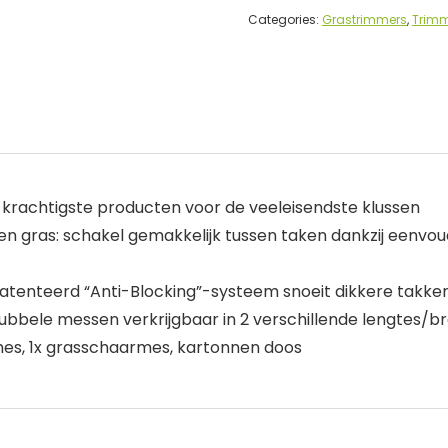
Categories:
Grastrimmers
,
Trimm
krachtigste producten voor de veeleisendste klussen
en gras: schakel gemakkelijk tussen taken dankzij eenvou
atenteerd “Anti-Blocking”-systeem snoeit dikkere takken
 dubbele messen verkrijgbaar in 2 verschillende lengtes/b
es, 1x grasschaarmes, kartonnen doos