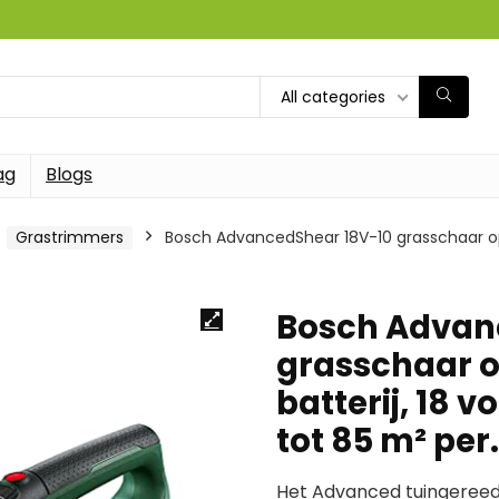
All categories
ag
Blogs
Grastrimmers
Bosch AdvancedShear 18V-10 grasschaar op 
Bosch Advan
grasschaar o
batterij, 18 
tot 85 m² per
Het Advanced tuingereed