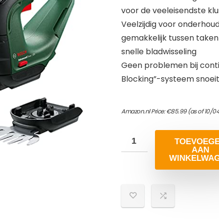
voor de veeleisendste kl
Veelzijdig voor onderhoud
gemakkelijk tussen taken
snelle bladwisseling
Geen problemen bij conti
Blocking”-systeem snoeit
Amazon.nl Price:
€
85.99
(as of 10/0
TOEVOEG
AAN
WINKELWA