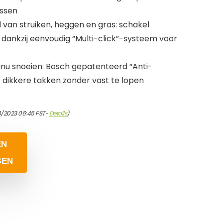
ussen
 van struiken, heggen en gras: schakel
 dankzij eenvoudig “Multi-click”-systeem voor
nu snoeien: Bosch gepatenteerd “Anti-
 dikkere takken zonder vast te lopen
4/2023 06:45 PST-
Details
)
EN
GEN