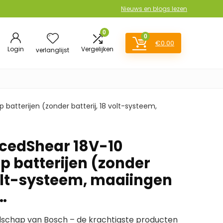
Nieuws en blogs lezen
0
0
€
0.00
Login
Vergelijken
verlanglijst
batterijen (zonder batterij, 18 volt-systeem,
cedShear 18V-10
p batterijen (zonder
volt-systeem, maaiingen
…
schap van Bosch – de krachtigste producten