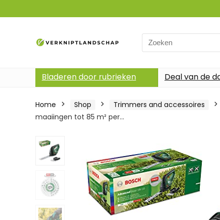
Search
for:
Bladeren door rubrieken
Deal van de d
Home
Shop
Trimmers and accessoires
maaiingen tot 85 m² per…