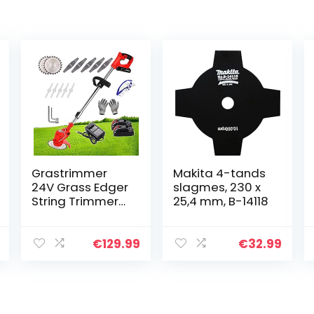
Grastrimmer
Makita 4-tands
24V Grass Edger
slagmes, 230 x
String Trimmers
25,4 mm, B-14118
Snoerloze Eater
Gazon met
snijmes Trimmer
€
129.99
€
32.99
Lithium-ion
Batterij
Aangedreven…