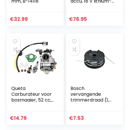
mm, B-14118
accu, 18 V lithium-
ion (exclusief
oplader en accu)
€
32.99
€
76.95
Queta
Bosch
Carburateur voor
vervangende
bosmaaier, 52 cc,
trimmerdraad (1,6
49 cc, 43 cc,
mm diameter, 1
carburateur-set
stuk) F016800351
met afdichting,
€
14.79
€
7.53
slang, bougie en
benzinefilter