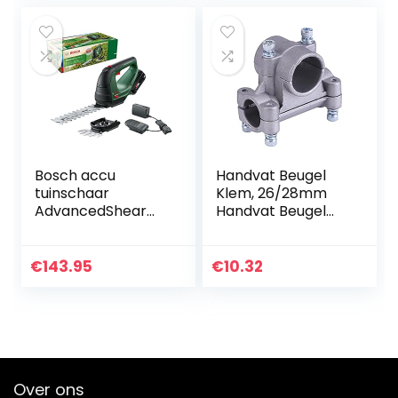
Bosch accu
Handvat Beugel
tuinschaar
Klem, 26/28mm
AdvancedShear
Handvat Beugel
18V-10 (1 accu 2,0
Klem Handheld
Ah, 18V-systeem,
Houder voor
snoeit tot 85 m²
Strimmer Trimmer
€
143.95
€
10.32
per acculading,
Bosmaaier Buis
met buxus- en…
(Cross fixator (26…
Over ons