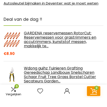
Autosleutel bijmaken in Deventer: wat je moet weten
Deal van de dag !!
GARDENA reservemessen RotorCut:
Reservemessen voor grastrimmers en
accutrimmers, kunststof messen,
makkelijk te…
€
8.90
Wdong guihz Tuinieren Grafting
Gereedschap Landbouw Snelscharen
Schaar Fruit Tree Grass Borstel Cutter
Secateurs Garden…
0
€
47.84
0
Vergelijken
SEAAN Metaaldetectoren, lichtgewicht