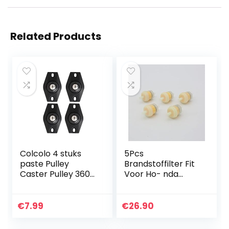
Related Products
Colcolo 4 stuks
5Pcs
paste Pulley
Brandstoffilter Fit
Caster Pulley 360
Voor Ho- nda
graden Sticky
GX120 GX140
Roller Scroll
GX160 GX200
Universal Wielen
GX240 GX270
€
7.99
€
26.90
Rotatie
GX340 GX390 188F
Opbergdoos
168F Motor