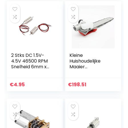
Riem…
Benzine Benzine…
2 Stks DC 1.5V-
Kleine
4.5V 46500 RPM
Huishoudelijke
Snelheid 6mm x
Maaier
12mm Micro Mini
Accessoires Hoge
Coreless Motor
Tak Zaag Gras
Machine
€
4.95
€
198.51
Agrarische
Woestenij
Zaagblad
Gereedschap
Boom Blad…