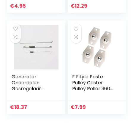
koppel turbo
€
4.95
€
12.29
transmissie box
motor DC 6 V…
Generator
F Fityle Paste
Onderdelen
Pulley Caster
Gasregelaar
Pulley Roller 360
Koppelstang
graden wielen
Snelheidsregeling
rotatie
Veerretourveer
opbergdoos
€
18.37
€
7.99
voor GX160
riemschijf voor
gascarburateur
thuis – wit
groothandel…