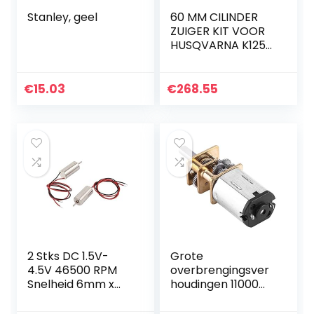
Stanley, geel
60 MM CILINDER
ZUIGER KIT VOOR
HUSQVARNA K1250
BETON SNIJZAAG
PARTNER CHOP
RAILZAAG
€
15.03
€
268.55
ZYLINDER KOLBEN
KIT RING PIN CLIP…
2 Stks DC 1.5V-
Grote
4.5V 46500 RPM
overbrengingsver
Snelheid 6mm x
houdingen 11000
12mm Micro Mini
gelijkstroommotor
Coreless Motor
lage snelheid hoog