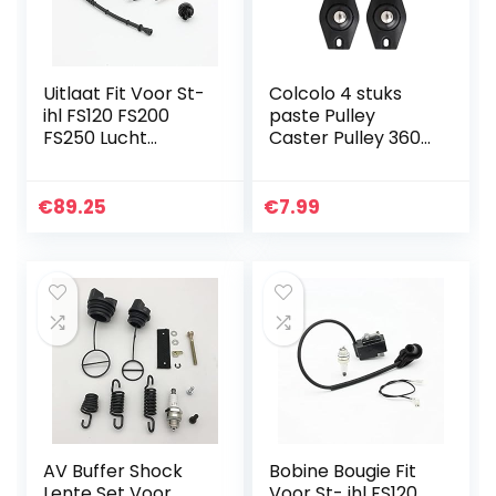
Uitlaat Fit Voor St-
Colcolo 4 stuks
ihl FS120 FS200
paste Pulley
FS250 Lucht
Caster Pulley 360
Brandstoffilter Lijn
graden Sticky
Pakking Kit
Roller Scroll
Grastrimmer
Universal Wielen
€
89.25
€
7.99
Spare Tool
Rotatie
Onderdelen 4134…
Opbergdoos
Riem…
AV Buffer Shock
Bobine Bougie Fit
Lente Set Voor
Voor St- ihl FS120