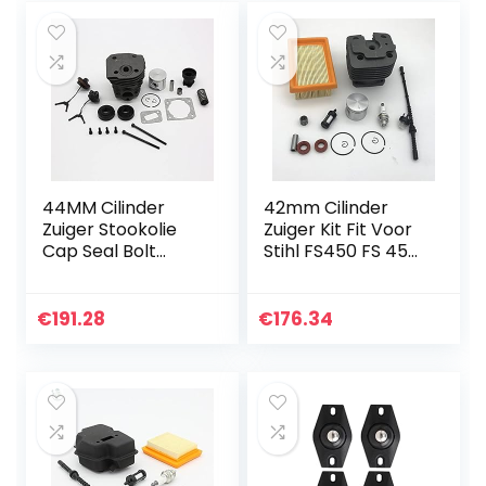
44MM Cilinder
42mm Cilinder
Zuiger Stookolie
Zuiger Kit Fit Voor
Cap Seal Bolt
Stihl FS450 FS 450
Motor Rebuild Kit
Trimmer Lucht
Voor HUSQVARNA
Brandstoffilter Lijn
340 345 350 Gas
Oliekeerring
€
191.28
€
176.34
Kettingzaag
Primer Bulb
Kettingzaag…
Bougie…