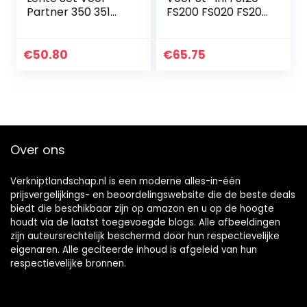
Partner 350 351
FS200 FS020 FS202
Stookolie Tank
TS200 FS250 FS300
Cap
FS350 Oude
Kettingspanner
Trimmer
€
50.80
€
65.75
Spanner Bougie
Weedeater
Kettingzaag
Onderdelen 4134…
Vervangen…
Over ons
Verkniptlandschap.nl is een moderne alles-in-één
prijsvergelijkings- en beoordelingswebsite die de beste deals
biedt die beschikbaar zijn op amazon en u op de hoogte
houdt via de laatst toegevoegde blogs. Alle afbeeldingen
zijn auteursrechtelijk beschermd door hun respectievelijke
eigenaren. Alle geciteerde inhoud is afgeleid van hun
respectievelijke bronnen.