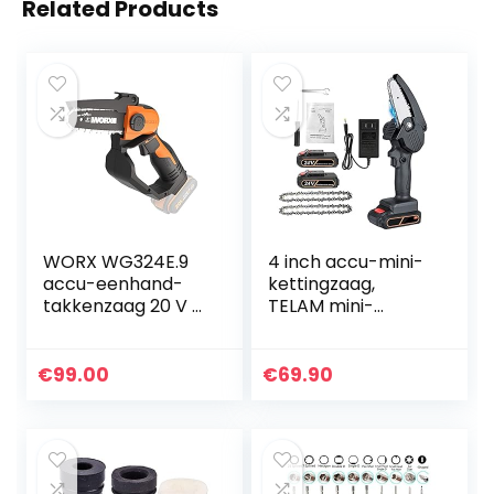
Related Products
WORX WG324E.9
4 inch accu-mini-
accu-eenhand-
kettingzaag,
takkenzaag 20 V –
TELAM mini-
12 cm
kettingzaag met
zwaardlengte –
2*accu 1500
licht en
mAhdraagbare
€
99.00
€
69.90
comfortabel –
oplaadbare
PowerShare
elektrische 21 V…
compatibel –
zonder…