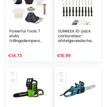
Powerful Tools 7
SUNREEK 10-pack
stuks
carburateur-
trillingsdempers
afstelgereedscha
rubberen buffer
p met
ringbuffer buffer
carburateur-
set voor Stihl 026
reinigingsborsteln
€
14.73
€
15.99
024 MS240 MS260
aald voor gewone
motorzaag…
2-cyclus kleine
motor…