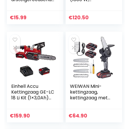
p met
lichtgewicht:
carburateur-
4,2 kg,
reinigingsborsteln
kettingsnelheid:
€
15.99
€
120.50
aald voor gewone
12 m/s, in doos)
2-cyclus kleine
motor…
Einhell Accu
WEIWAN Mini-
Kettingzaag GE-LC
kettingzaag,
18 Li Kit (1×3,0Ah)
kettingzaag met
Power X-Change
accu, 550 W
(Li-Ion, 18 V, 25 cm
elektrische
zwaardlengte, 23
kettingzaag met
€
159.90
€
64.90
cm snijlengte…
1,5 Ah 21 V accu en
oplader, 4 inch…