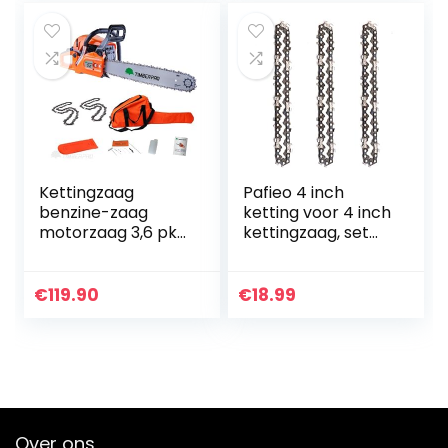
Kettingzaag
Pafieo 4 inch
benzine-zaag
ketting voor 4 inch
motorzaag 3,6 pk
kettingzaag, set
– 61,5 cm³,
van 3
zaagblad 50 cm +
2 kettingen
€
119.90
€
18.99
Over ons