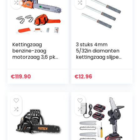
Kettingzaag
3 stuks 4mm
benzine-zaag
5/32in diamanten
motorzaag 3,6 pk
kettingzaag slijper
– 61,5 cm³,
braam steen
zaagblad 50 cm +
bestand,
2 kettingen
slijpgereedschap
€
119.90
€
12.96
voor roterend
gereedschap…