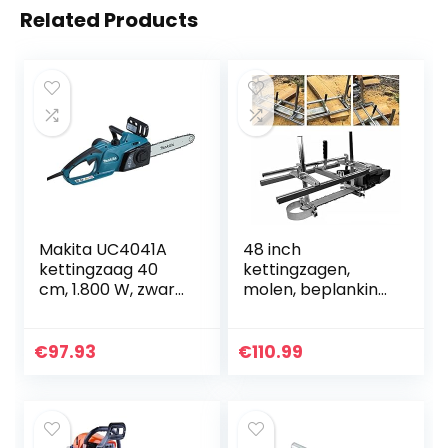
Related Products
Makita UC4041A
48 inch
kettingzaag 40
kettingzagen,
cm, 1.800 W, zwart
molen, beplanking,
en blauw
frezen, molengids,
professionele kit,
kettingzaag,
€
97.93
€
110.99
accessoires,
gereedschap…