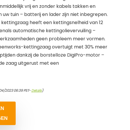
middellijk vrij en zonder kabels takken en
 tuin – batterij en lader zijn niet inbegrepen.
kettingzaag heeft een kettingsnelheid van 12
enals automatische kettingolievervuiling –
werkzaamheden geen probleem meer vormen.
eenworks-kettingzaag overtuigt met 30% meer
tijden dankzij de borstelloze DigiPro-motor –
 de zaag uitgerust met een
04/2023 06:39 PST-
Details
)
EN
GEN