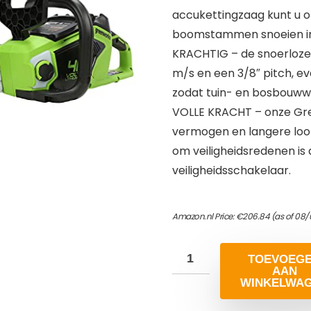
accukettingzaag kunt u on
boomstammen snoeien in uw
KRACHTIG – de snoerloze 
m/s en een 3/8″ pitch, ev
zodat tuin- en bosbouw
VOLLE KRACHT – onze Gr
vermogen en langere loop
om veiligheidsredenen is
veiligheidsschakelaar.
Amazon.nl Price:
€
206.84
(as of 08/
TOEVOEG
AAN
WINKELWA