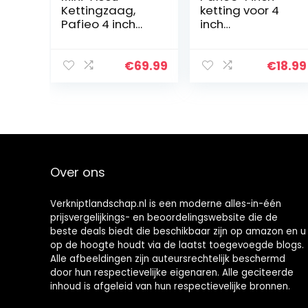
Kettingzaag,
ketting voor 4
Pafieo 4 inch
inch
kettingzaag
kettingzaag, set
met Accu en
van 3
Oplader,
€
69.99
€
18.99
Elektrische
Boomzaag,
handkettingzaa
g met 2 Accu…
Over ons
Verkniptlandschap.nl is een moderne alles-in-één
prijsvergelijkings- en beoordelingswebsite die de
beste deals biedt die beschikbaar zijn op amazon en u
op de hoogte houdt via de laatst toegevoegde blogs.
Alle afbeeldingen zijn auteursrechtelijk beschermd
door hun respectievelijke eigenaren. Alle geciteerde
inhoud is afgeleid van hun respectievelijke bronnen.