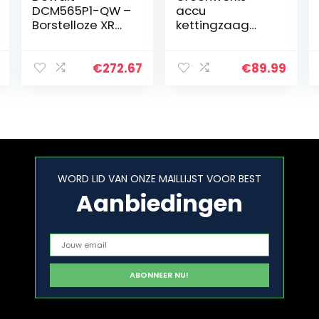
DCM565P1-QW –
accu
Borstelloze XR
kettingzaag
18V ​​​​5Ah Li-Ion
G24CS25 (Li-Ion
kettingzaag
24V 4 m/s
Draadloze
kettingsnelheid
€
272.67
€
89.99
kettingzaag
25cm
met batterij /
zwaardlengte
oplader en…
50ml
olietankinhoud
zonder accu…
WORD LID VAN ONZE MAILLIJST VOOR BEST
Aanbiedingen