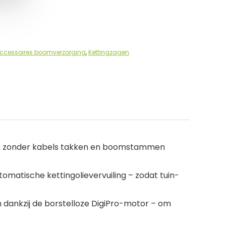
ccessoires boomverzorging
,
Kettingzagen
ij en zonder kabels takken en boomstammen
omatische kettingolievervuiling – zodat tuin-
dankzij de borstelloze DigiPro-motor – om