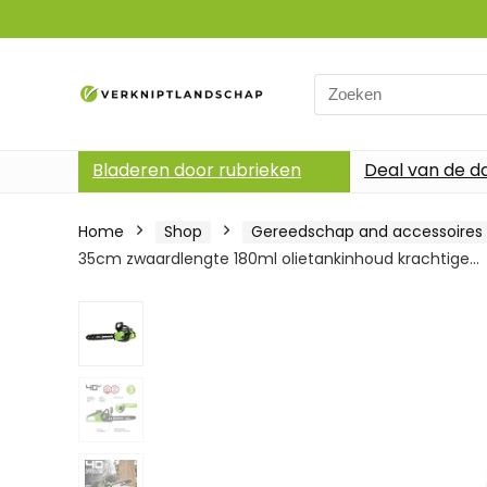
Search
for:
Bladeren door rubrieken
Deal van de d
Home
Shop
Gereedschap and accessoires
35cm zwaardlengte 180ml olietankinhoud krachtige…