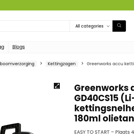
All categories
ag
Blogs
 boomverzorging
Kettingzagen
Greenworks accu ketti
Greenworks 
GD40CS15 (Li
kettingsnelh
180ml olieta
EASY TO START – Plaats 4