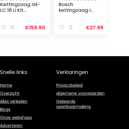
Kettingzaag GE-
Bosch
LC 18 Li Kit
kettingzaag I
(1×3,0Ah) Power
Replica van het
X-Change (Li-
origineel I Zaag
Ion, 18 V, 25 cm
op batterijen
€
159.90
€
27.99
zwaardlengte,
met licht- en
23 cm
geluidseffecten
snijlengte…
I…
Snelle links
Verklaringen
Home
Privacybeleid
Overzicht
algemene voorwaarden
Alles winkelen
Gelieerde
openbaarmaking
Blogs
Onze webshops
Adverteren