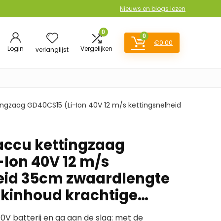
Nieuws en blogs lezen
0
0
€
0.00
Login
Vergelijken
verlanglijst
ngzaag GD40CS15 (Li-Ion 40V 12 m/s kettingsnelheid
accu kettingzaag
-Ion 40V 12 m/s
eid 35cm zwaardlengte
nkinhoud krachtige…
0V batterij en ga aan de slag: met de