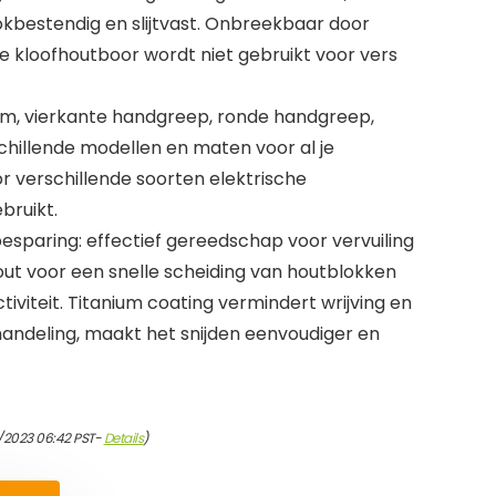
kbestendig en slijtvast. Onbreekbaar door
ze kloofhoutboor wordt niet gebruikt voor vers
, vierkante handgreep, ronde handgreep,
chillende modellen en maten voor al je
 verschillende soorten elektrische
ruikt.
besparing: effectief gereedschap voor vervuiling
ut voor een snelle scheiding van houtblokken
viteit. Titanium coating vermindert wrijving en
deling, maakt het snijden eenvoudiger en
/2023 06:42 PST-
Details
)