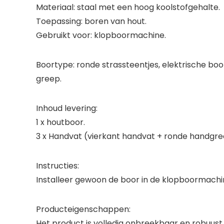
Materiaal: staal met een hoog koolstofgehalte.
Toepassing: boren van hout.
Gebruikt voor: klopboormachine.
Boortype: ronde strassteentjes, elektrische b
greep.
Inhoud levering:
1 x houtboor.
3 x Handvat (vierkant handvat + ronde handgre
Instructies:
Installeer gewoon de boor in de klopboormachi
Producteigenschappen:
Het product is volledig onbreekbaar en robuust