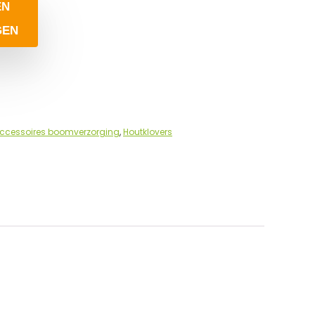
EN
GEN
ccessoires boomverzorging
,
Houtklovers