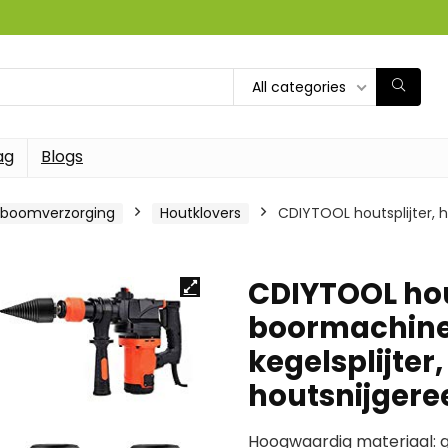
All categories
ag
Blogs
 boomverzorging
Houtklovers
CDIYTOOL houtsplijter, 
CDIYTOOL hout
boormachine,
kegelsplijter
houtsnijger
Hoogwaardig materiaal: 