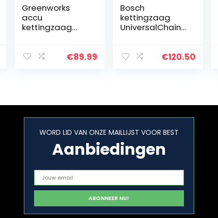
Greenworks
Bosch
accu
kettingzaag
kettingzaag
UniversalChain
G24CS25 (Li-Ion
35 (1800 W,
24V 4 m/s
lichtgewicht:
kettingsnelheid
4,2 kg,
€
89.99
€
120.50
25cm
kettingsnelheid:
zwaardlengte
12 m/s, in doos)
50ml
olietankinhoud
zonder accu…
WORD LID VAN ONZE MAILLIJST VOOR BEST
Aanbiedingen