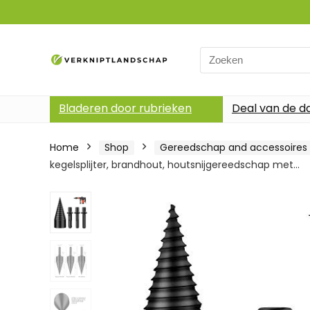
Search
for:
Bladeren door rubrieken
Deal van de d
Home
Shop
Gereedschap and accessoires
kegelsplijter, brandhout, houtsnijgereedschap met…