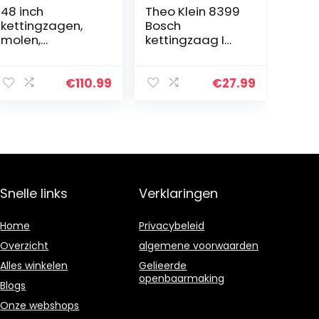
48 inch
Theo Klein 8399
kettingzagen,
Bosch
molen,
kettingzaag I
beplanking,
Replica van het
frezen,
origineel I Zaag
molengids,
op batterijen
€
110.99
€
27.99
professionele
met licht- en
kit, kettingzaag,
geluidseffecten
accessoires,
I…
gereedschap…
Snelle links
Verklaringen
Home
Privacybeleid
Overzicht
algemene voorwaarden
Alles winkelen
Gelieerde
openbaarmaking
Blogs
Onze webshops