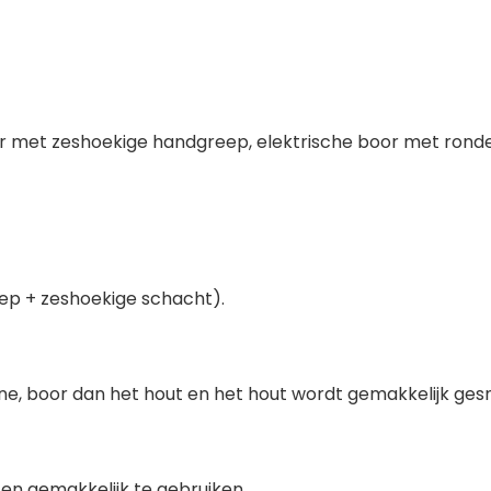
oor met zeshoekige handgreep, elektrische boor met rond
ep + zeshoekige schacht).
ne, boor dan het hout en het hout wordt gemakkelijk ges
 en gemakkelijk te gebruiken.