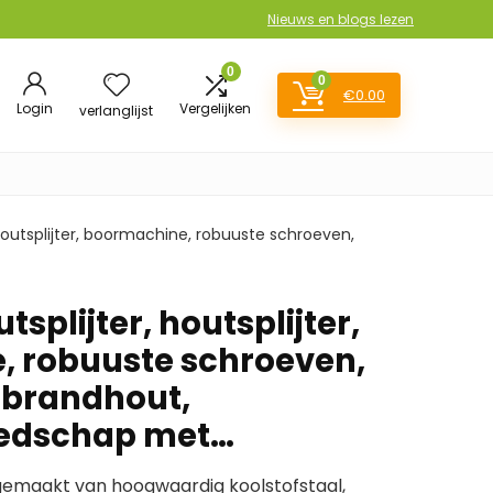
Nieuws en blogs lezen
0
0
€
0.00
Login
Vergelijken
verlanglijst
houtsplijter, boormachine, robuuste schroeven,
splijter, houtsplijter,
 robuuste schroeven,
, brandhout,
eedschap met…
gemaakt van hoogwaardig koolstofstaal,