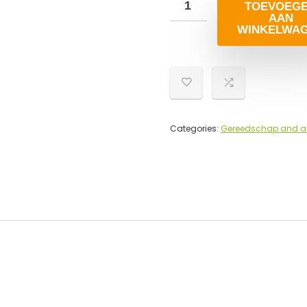
TOEVOEG
AAN
WINKELWA
Categories:
Gereedschap and a