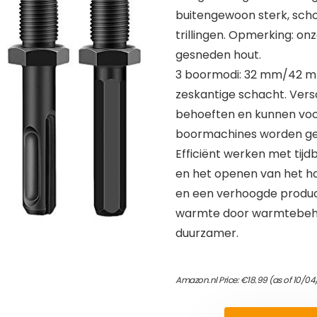
buitengewoon sterk, scho
trillingen. Opmerking: on
gesneden hout.
3 boormodi: 32 mm/42 mm
zeskantige schacht. Vers
behoeften en kunnen voor
boormachines worden geb
Efficiënt werken met tijd
en het openen van het ho
en een verhoogde producti
warmte door warmtebehan
duurzamer.
Amazon.nl Price:
€
18.99
(as of 10/04