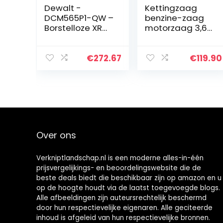
Dewalt -
Kettingzaag
DCM565P1-QW –
benzine-zaag
Borstelloze XR
motorzaag 3,6
18V ​​​​5Ah Li-Ion
pk – 61,5 cm³,
kettingzaag
zaagblad 50 cm
Draadloze
+ 2 kettingen
€
272.67
€
119.90
kettingzaag
met batterij /
oplader en…
Over ons
Verkniptlandschap.nl is een moderne alles-in-één
prijsvergelijkings- en beoordelingswebsite die de
beste deals biedt die beschikbaar zijn op amazon en u
op de hoogte houdt via de laatst toegevoegde blogs.
Alle afbeeldingen zijn auteursrechtelijk beschermd
door hun respectievelijke eigenaren. Alle geciteerde
inhoud is afgeleid van hun respectievelijke bronnen.