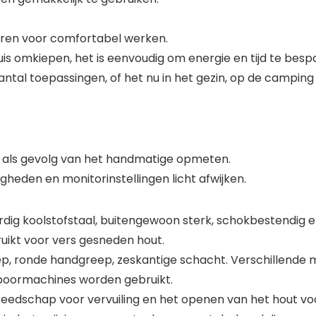
uren voor comfortabel werken.
is omkiepen, het is eenvoudig om energie en tijd te besp
ntal toepassingen, of het nu in het gezin, op de camping
m als gevolg van het handmatige opmeten.
gheden en monitorinstellingen licht afwijken.
 koolstofstaal, buitengewoon sterk, schokbestendig en s
uikt voor vers gesneden hout.
, ronde handgreep, zeskantige schacht. Verschillende m
 boormachines worden gebruikt.
gereedschap voor vervuiling en het openen van het hout v