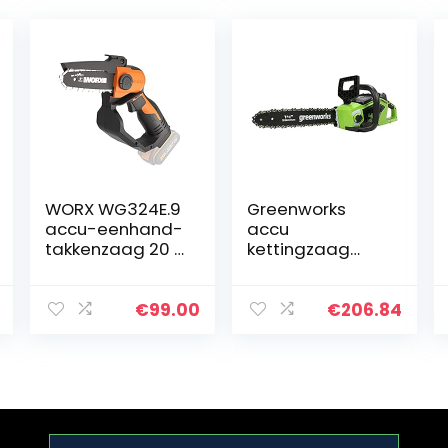
WORX WG324E.9
Greenworks
accu-eenhand-
accu
takkenzaag 20 V
kettingzaag
– 12 cm
GD40CS15 (Li-
zwaardlengte –
Ion 40V 12 m/s
licht en
kettingsnelheid
€
99.00
€
206.84
comfortabel –
35cm
PowerShare
zwaardlengte
compatibel –
180ml
zonder…
olietankinhoud
krachtige…