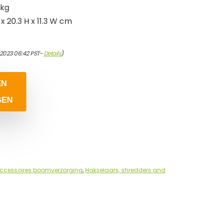
 kg
x 20.3 H x 11.3 W cm
/2023 06:42 PST-
Details
)
EN
GEN
ccessoires boomverzorging
,
Hakselaars, shredders and