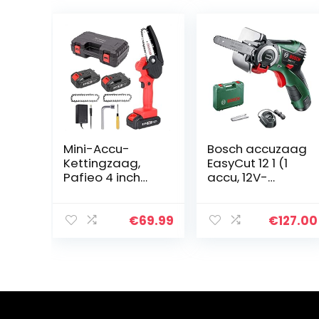
Mini-Accu-
Bosch accuzaag
Kettingzaag,
EasyCut 12 1 (1
Pafieo 4 inch
accu, 12V-
kettingzaag
systeem,
met Accu en
NanoBlade-
Oplader,
technologie, in
€
69.99
€
127.00
Elektrische
koffer)
Boomzaag,
handkettingzaa
g met 2 Accu…