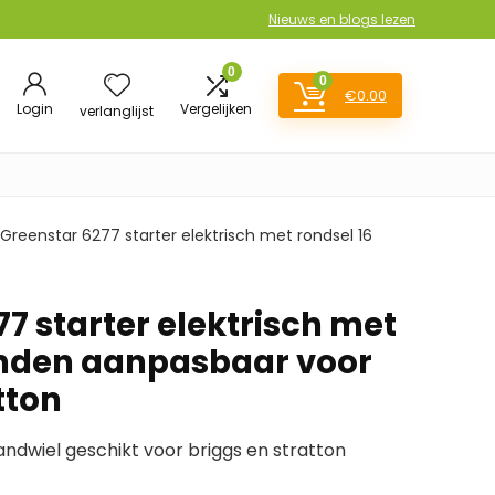
Nieuws en blogs lezen
0
0
€
0.00
Login
Vergelijken
verlanglijst
Greenstar 6277 starter elektrisch met rondsel 16
7 starter elektrisch met
anden aanpasbaar voor
tton
andwiel geschikt voor briggs en stratton