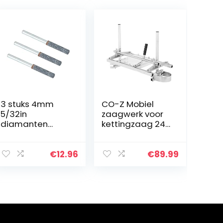
3 stuks 4mm
CO-Z Mobiel
5/32in
zaagwerk voor
diamanten
kettingzaag 24
kettingzaag
inch
slijper braam
kettingzaagmol
steen bestand,
en Chainsaw Mill
€
12.96
€
89.99
slijpgereedscha
Planking Milling
p voor roterend
14″-24″
gereedschap…
kettingzaaghou
der van
aluminium staal
draagbaar