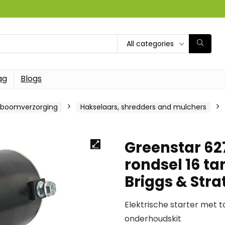
All categories
ag
Blogs
 boomverzorging
Hakselaars, shredders and mulchers
Greenstar 627
rondsel 16 t
Briggs & Stra
Elektrische starter met t
onderhoudskit