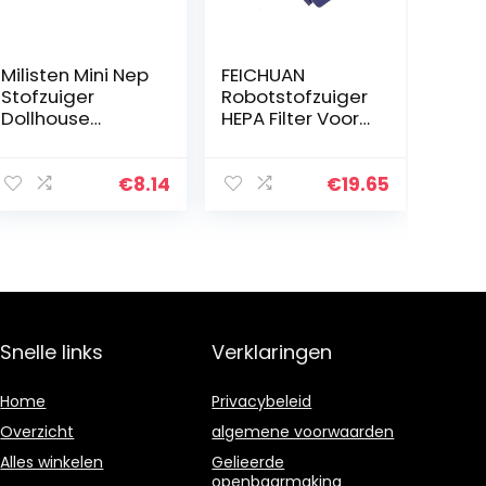
Milisten Mini Nep
FEICHUAN
Stofzuiger
Robotstofzuiger
Dollhouse
HEPA Filter Voor
Duster Model
Neato XV-11 XV-
Micro kamer
12 XV-14 XV-15
Scenery Layout
XV-21 Robotic
€
8.14
€
19.65
Ornament Kleine
Stofzuiger
Nep Poppenhuis
Onderdelen
Decoratie
Accessoires
Snelle links
Verklaringen
Home
Privacybeleid
Overzicht
algemene voorwaarden
Alles winkelen
Gelieerde
openbaarmaking