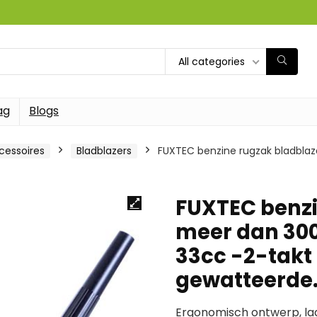
All categories
ag
Blogs
cessoires
Bladblazers
FUXTEC benzine rugzak bladblaze
FUXTEC benzi
meer dan 300 
33cc -2-takt
gewatteerde
Ergonomisch ontwerp, laa