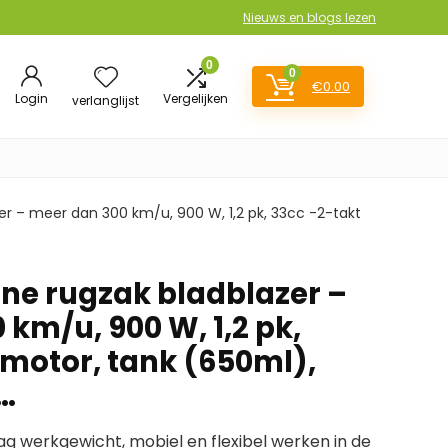
Nieuws en blogs lezen
0
0
€
0.00
Login
Vergelijken
verlanglijst
r – meer dan 300 km/u, 900 W, 1,2 pk, 33cc -2-takt
ne rugzak bladblazer –
km/u, 900 W, 1,2 pk,
 motor, tank (650ml),
…
g werkgewicht, mobiel en flexibel werken in de