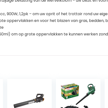
zijdige belasting van de wervelkolom – uw bezit en voor
cc, 900W, 1,2pk – om uw oprit of het trottoir rond uw e
te oppervlakken en voor het blazen van gras, bedden, bl
ze
650ml) om op grote oppervlakken te kunnen werken zond