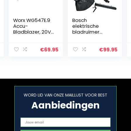
Worx WG547E.9
Bosch
Accu-
elektrische
Bladblazer, 20V
bladruimer
Turbine-
UniversalGarden
Technologie,
Tidy 2300 (2300
Twee
W, opvangzak
€
69.95
€
99.95
Snelheden, Met
45 l, variabel
Één Hand Te
toerental, voor
Bedienen,
het blazen…
Zonder Accu En
Oplader…
WORD LID VAN ONZE MAILLIJST VOOR BEST
Aanbiedingen