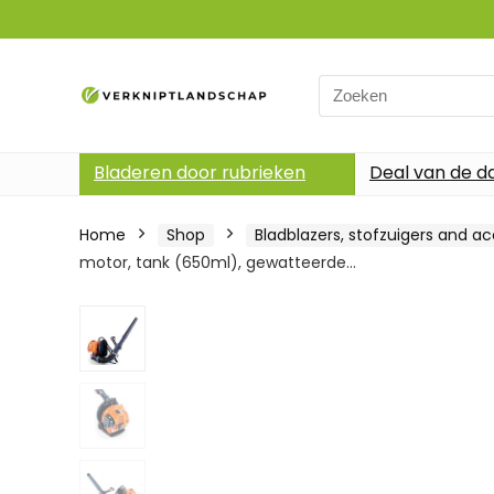
Search
for:
Bladeren door rubrieken
Deal van de d
Home
Shop
Bladblazers, stofzuigers and ac
motor, tank (650ml), gewatteerde…