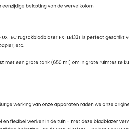
eenzijdige belasting van de wervelkolom
FUXTEC rugzakbladblazer FX-LB133T is perfect geschikt v
apier, etc.
ust met een grote tank (650 ml) om in grote ruimtes te
.
durige werking van onze apparaten raden we onze origin
en flexibel werken in de tuin – met deze bladblazer verw