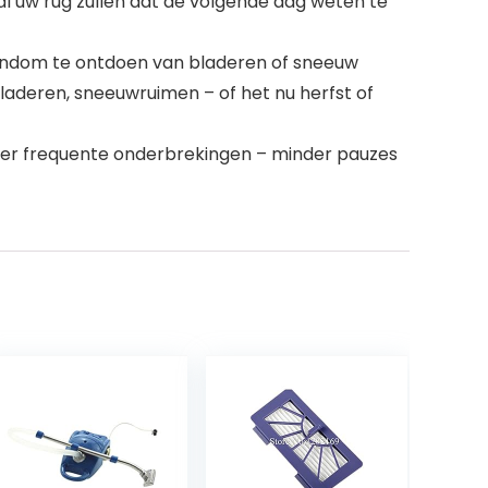
al uw rug zullen dat de volgende dag weten te
igendom te ontdoen van bladeren of sneeuw
aderen, sneeuwruimen – of het nu herfst of
er frequente onderbrekingen – minder pauzes