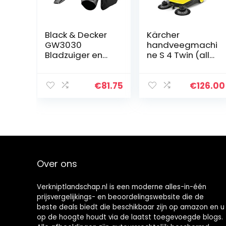
Black & Decker
Kärcher
GW3030
handveegmachi
Bladzuiger en
ne S 4 Twin (all-
blazer met
season,
hakselaar met
afvalcontainer
50 L ppvangzak
20 l, 2 zijborstels,
€
81.75
€
126.00
68 cm
veegbreedte,
ergonomisch)
Over ons
Verkniptlandschap.nl is een moderne alles-in-één
prijsvergelijkings- en beoordelingswebsite die de
beste deals biedt die beschikbaar zijn op amazon en u
op de hoogte houdt via de laatst toegevoegde blogs.