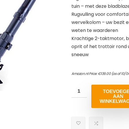
tuin – met deze bladblaz
Rugvulling voor comforta
wervelkolom – uw bezit e
weten te waarderen
Krachtige 2-taktmotor, b
oprit of het trottoir ro
sneeuw
Amazon.nl Price:
€
139.00
(as of 10/0
TOEVOEG
AAN
WINKELWA