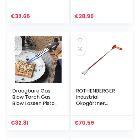
verfbrander en
ontstekingsspoel,
BBQ-aansteker –
genereert hoge
2000W
spanning van
€
32.65
€
28.99
anoden en levert
focus,
versnellings-, G1-
en andere
afzonderlijke
spanningen,
geschikt voor de
meeste
automotoren
Draagbare Gas
ROTHENBERGER
Blow Torch Gas
Industrial
Blow Lassen Pistool
Ökogärtner
Barbecue voor
Premium,
Camping
1500003247
Workshop
Onkruidbrander
€
32.81
€
70.59
Outdoor
zonder gas,
onkruidverdelger,