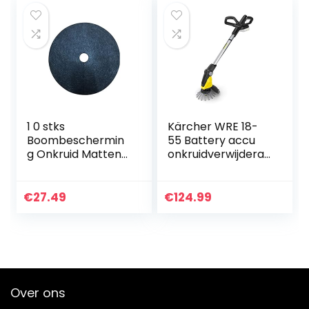
brander…
1 0 stks
Kärcher WRE 18-
Boombeschermin
55 Battery accu
g Onkruid Matten
onkruidverwijderaa
Biodegradeble
r
Weed Protection
(oppervlakteprest
Mats Control Doek
atie per
€
27.49
€
124.99
Mulch Ronde
acculading 15 m²,
Weed Barrière
telescoopsteel…
Plant…
Over ons