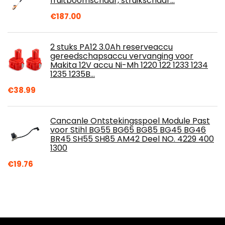
fruitboomschaar, struikschaar…
€
187.00
2 stuks PA12 3.0Ah reserveaccu
gereedschapsaccu vervanging voor
Makita 12V accu Ni-Mh 1220 122 1233 1234
1235 1235B…
€
38.99
Cancanle Ontstekingsspoel Module Past
voor Stihl BG55 BG65 BG85 BG45 BG46
BR45 SH55 SH85 AM42 Deel NO. 4229 400
1300
€
19.76