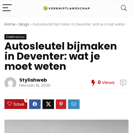
Home
»
blogs
»
Autosleutel bijmaken in Deventer: wat je moet weten
Elektronica
Autosleutel bijmaken
in Deventer: wat je
moet weten
Stylishweb
0
Views
februari 16, 2025
0
Save