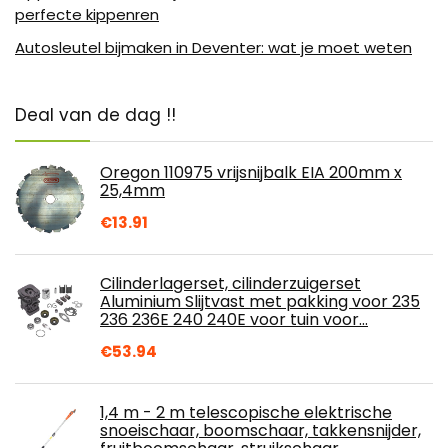
perfecte kippenren
Autosleutel bijmaken in Deventer: wat je moet weten
Deal van de dag !!
Oregon 110975 vrijsnijbalk EIA 200mm x
25,4mm
€
13.91
Cilinderlagerset, cilinderzuigerset
Aluminium Slijtvast met pakking voor 235
236 236E 240 240E voor tuin voor…
€
53.94
1,4 m - 2 m telescopische elektrische
snoeischaar, boomschaar, takkensnijder,