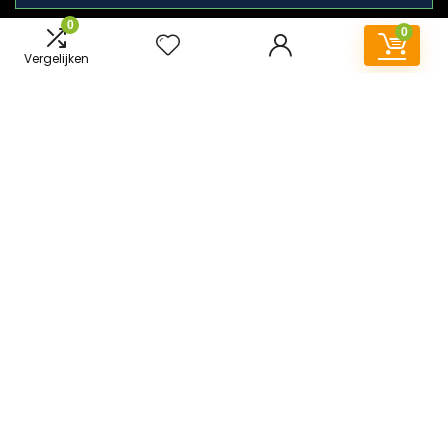
0
0
Vergelijken
Snelle links
Home
Overzicht
Alles winkelen
Blogs
Onze webshops
Adverteren
Verklaringen
Privacybeleid
algemene voorwaarden
Gelieerde openbaarmaking