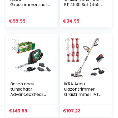
Grastrimmer, incl.
ET 4530 Set (450
Li-Ion Accu,
W, 30 cm
Laadstation, Spoel,
maaibreedte,
Veiligheidsbescher
dubbele lijnspoel,
€
99.99
€
34.95
ming en Wiel voor
motorkop
Randen…
verstelbaar…
Bosch accu
IKRA Accu
tuinschaar
Gazontrimmer
AdvancedShear
Grastrimmer IAT
18V-10 (1 accu 2,0
20-1M incl. accu,
Ah, 18V-systeem,
oplader & 60x
snoeit tot 85 m²
nylon messen
€
143.95
€
107.23
per acculading,