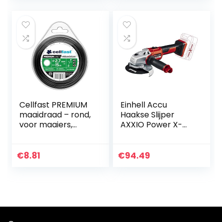
met buxus- en…
Cellfast PREMIUM
Einhell Accu
maaidraad – rond,
Haakse Slijper
voor maaiers,
AXXIO Power X-
versterkt met
Change (Li-Ion, 18
aluminium deeltjes,
V, Ø125 mm, 8500
breeksterkte
rpm, borstelloze
€
8.81
€
94.49
2,7mm x 15m, 35-
motor, herstart,
035
schijf…