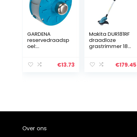
GARDENA
Makita DUR181RF
reservedraadsp
draadloze
oel:
grastrimmer 18
Verwisselbare
V
draadspoel
voor GARDENA
€
13.73
€
179.45
turbotrimmer
art. 2403,
Original
GARDENA
System…
Over ons