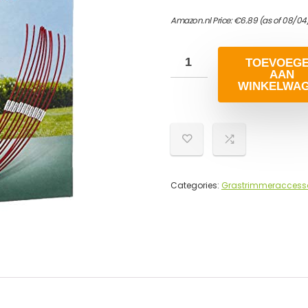
Amazon.nl Price:
€
6.89
(as of 08/04
TOEVOEG
AAN
WINKELWA
Categories:
Grastrimmeraccesso