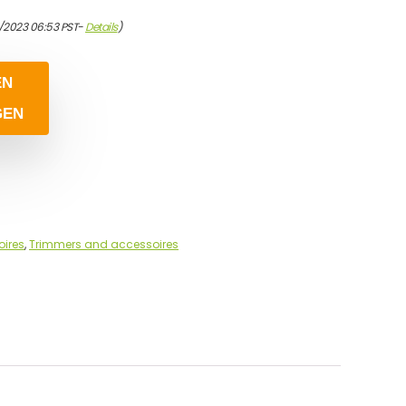
/2023 06:53 PST-
Details
)
EN
GEN
ires
,
Trimmers and accessoires