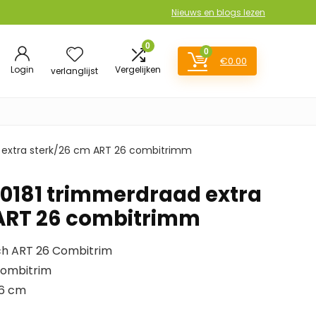
Nieuws en blogs lezen
0
0
€
0.00
Login
Vergelijken
verlanglijst
 extra sterk/26 cm ART 26 combitrimm
0181 trimmerdraad extra
 ART 26 combitrimm
sch ART 26 Combitrim
Combitrim
26 cm