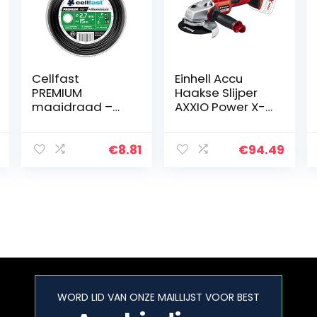
Cellfast
Einhell Accu
PREMIUM
Haakse Slijper
maaidraad –
AXXIO Power X-
rond, voor
Change (Li-Ion,
maaiers,
18 V, Ø125 mm,
versterkt met
8500 rpm,
€
8.81
€
94.49
aluminium
borstelloze
deeltjes,
motor, herstart,
breeksterkte
schijf…
2,7mm x 15m,
35-035
WORD LID VAN ONZE MAILLIJST VOOR BEST