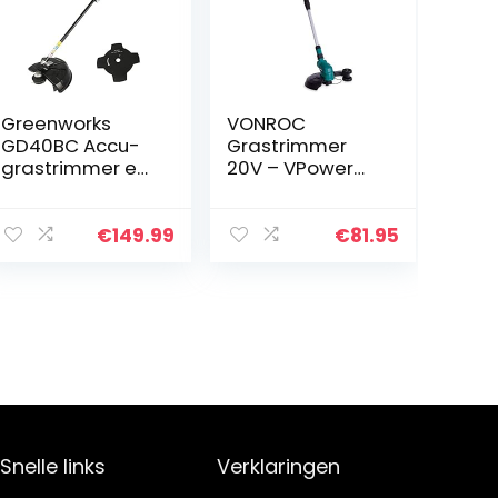
Greenworks
VONROC
GD40BC Accu-
Grastrimmer
grastrimmer en
20V – VPower
-sense 2-in-1
20V Incl. 2.0Ah
accu-
accu en oplader
grastrimmer (Li-
– 250mm –
€
149.99
€
81.95
Ion 40 V 40
Dubbele spoel
cm/25 cm
(2x4m) –
maaibreedte 2
Telescopische
mm
stang
draad/mes…
Snelle links
Verklaringen