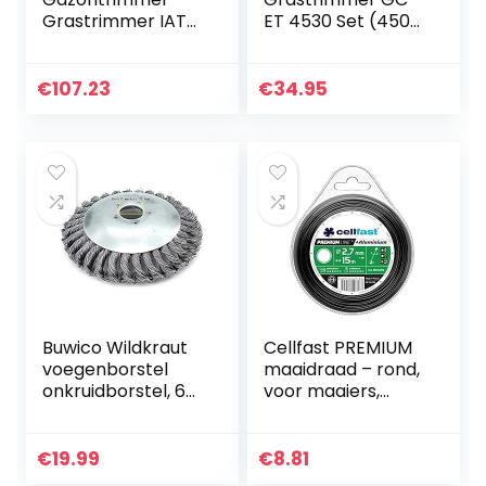
Grastrimmer IAT
ET 4530 Set (450
20-1M incl. accu,
W, 30 cm
oplader & 60x
maaibreedte,
nylon messen
dubbele lijnspoel,
€
107.23
€
34.95
motorkop
verstelbaar…
Buwico Wildkraut
Cellfast PREMIUM
voegenborstel
maaidraad – rond,
onkruidborstel, 6
voor maaiers,
inch / 8 inch
versterkt met
roterende weed
aluminium deeltjes,
Brush Joint Twist
breeksterkte
€
19.99
€
8.81
Disc staaldraad
2,7mm x 15m, 35-