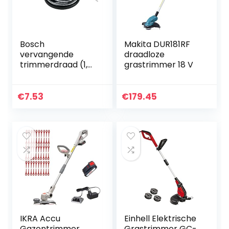
Bosch
Makita DUR181RF
vervangende
draadloze
trimmerdraad (1,6
grastrimmer 18 V
mm diameter, 1
stuk) F016800351
€
7.53
€
179.45
IKRA Accu
Einhell Elektrische
Gazontrimmer
Grastrimmer GC-