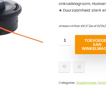
onkruidslagroom, Hooiver
★ Duurzaamheid: sterk e
Amazon.nl Price:
€
8.37
(as of 10/04
TOEVOEG
AAN
WINKELWA
Categories:
Grastrimmers
,
Trimm