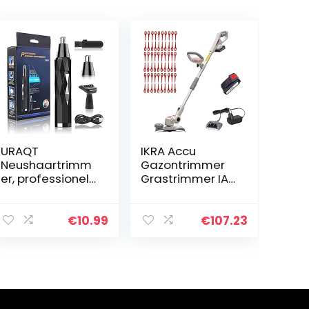
URAQT
IKRA Accu
Neushaartrimm
Gazontrimmer
er, professionele
Grastrimmer IAT
pijnvrije
20-1M incl. accu,
Elektrische
oplader & 60x
neushaartrimm
nylon messen
€
10.99
€
107.23
er, Lichtgewicht
Oplaadbare
persoonlijke
trimmer…