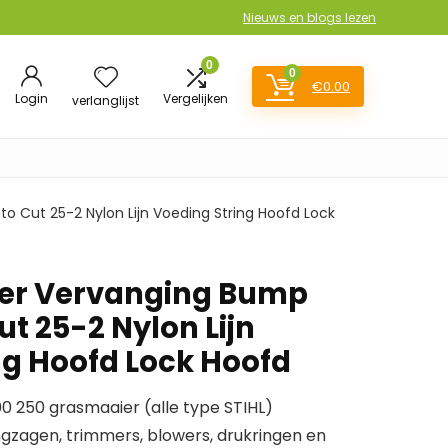
Nieuws en blogs lezen
0
0
€
0.00
Login
Vergelijken
verlanglijst
 Cut 25-2 Nylon Lijn Voeding String Hoofd Lock
mer Vervanging Bump
t 25-2 Nylon Lijn
ng Hoofd Lock Hoofd
00 250 grasmaaier (alle type STIHL)
ngzagen, trimmers, blowers, drukringen en