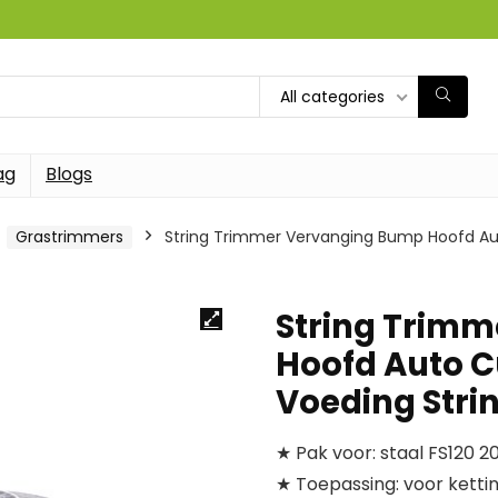
All categories
ag
Blogs
Grastrimmers
String Trimmer Vervanging Bump Hoofd Auto
String Trim
Hoofd Auto Cu
Voeding Stri
★ Pak voor: staal FS120 2
★ Toepassing: voor ketti