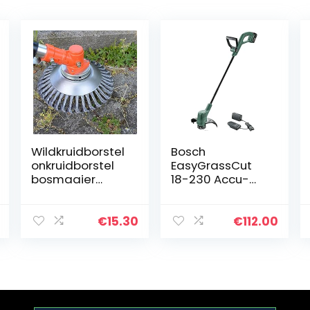
Wildkruidborstel
Bosch
onkruidborstel
EasyGrassCut
bosmaaier
18-230 Accu-
rondborstel
grastrimmer, 1
draad derusting
accu, 18 volt-
and Weeding
systeem,
€
15.30
€
112.00
Tray
snijcirkeldiamet
Accessoires 150
er 23 cm, in
mm x 25,4 mm
doos