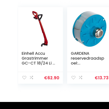
Einhell Accu
GARDENA
Grastrimmer
reservedraadsp
GC-CT 18/24 Li P
oel:
(1×1,5Ah) Power
Verwisselbare
X-Change (Li-
draadspoel
Ion, 18 V, 8500
voor GARDENA
€
62.90
€
13.73
rpm, 24 cm
turbotrimmer
snijbreedte, incl.
art. 2403,
20…
Original
GARDENA
System…