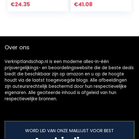
for nauwkeurige
tuin
€
24.35
€
41.08
bezuinigingen en
snijgereedschap
tuin trimmen op…
for boom
trimmers…
Over ons
Verkniptlandschap.nl is een moderne alles-in-één
prijsvergelijkings- en beoordelingswebsite die de beste deals
biedt die beschikbaar zijn op amazon en u op de hoogte
houdt via de laatst toegevoegde blogs. Alle afbeeldingen
zijn auteursrechtelijk beschermd door hun respectievelijke
eigenaren. Alle geciteerde inhoud is afgeleid van hun
respectievelijke bronnen.
WORD LID VAN ONZE MAILLIJST VOOR BEST