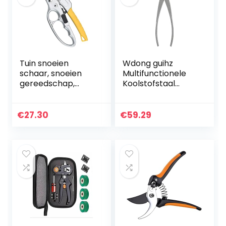
Tuin snoeien
Wdong guihz
schaar, snoeien
Multifunctionele
gereedschap,
Koolstofstaal
tuinschaar
Snoeischaar Tuin
roestvrijstalen
Bonsai Tree
anti-roestbladen
Branch Cutter
€
27.30
€
59.29
tuin
Tuinieren Shears
kunstgereedschap
Schaar…
geschikt for…