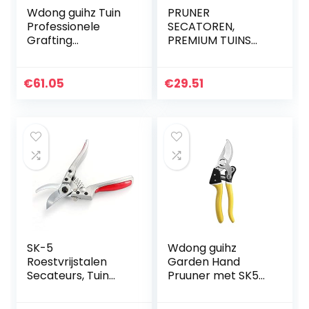
Wdong guihz Tuin
PRUNER
Professionele
SECATOREN,
Grafting
PREMIUM TUINS
Snijgereedschap
SHEARS MET
Snoezen Shears
VEILIGHEIDSLOTEN,
Scissor Fruit Tree
BOOMNEUWEN,
€
61.05
€
29.51
Grafting Snoeien
HANDRUID for
Tuin Tool B88…
FRUIT, HEDGEL,
Planten, Bloemen…
SK-5
Wdong guihz
Roestvrijstalen
Garden Hand
Secateurs, Tuin
Pruuner met SK5
Hand Pruuner,
Stalen messen
Clipper, Perfect
snoeien afschuif