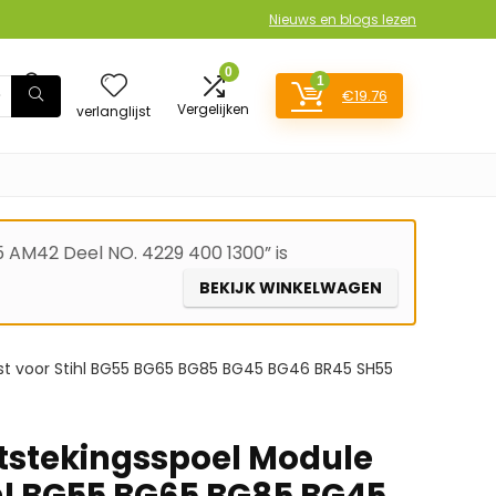
Nieuws en blogs lezen
0
1
€
19.76
Login
Vergelijken
verlanglijst
AM42 Deel NO. 4229 400 1300” is
BEKIJK WINKELWAGEN
t voor Stihl BG55 BG65 BG85 BG45 BG46 BR45 SH55
tstekingsspoel Module
ihl BG55 BG65 BG85 BG45