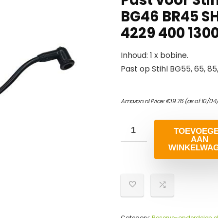
BG46 BR45 SH
4229 400 130
Inhoud: 1 x bobine.
Past op Stihl BG55, 65, 85
Amazon.nl Price:
€
19.76
(as of 10/04
TOEVOEG
AAN
WINKELWA
Category:
Reserve-onderdelen e