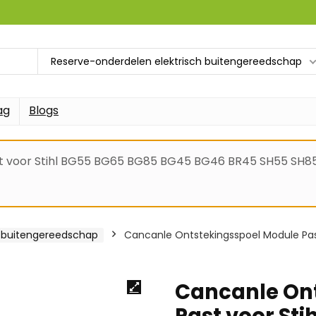
Reserve-onderdelen elektrisch buitengereedschap
ag
Blogs
t voor Stihl BG55 BG65 BG85 BG45 BG46 BR45 SH55 SH85 
h buitengereedschap
Cancanle Ontstekingsspoel Module Pas
Cancanle On
Past voor St