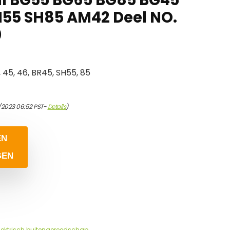
55 SH85 AM42 Deel NO.
0
, 45, 46, BR45, SH55, 85
/2023 06:52 PST-
Details
)
EN
GEN
lektrisch buitengereedschap