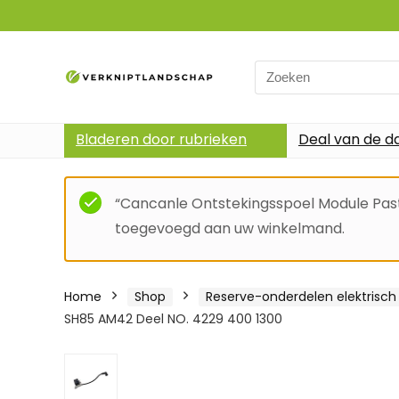
Search
for:
Bladeren door rubrieken
Deal van de d
“Cancanle Ontstekingsspoel Module Pas
toegevoegd aan uw winkelmand.
Home
Shop
Reserve-onderdelen elektrisc
SH85 AM42 Deel NO. 4229 400 1300