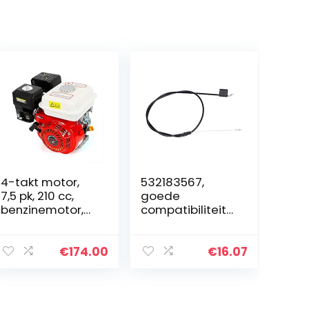
4-takt motor,
532183567,
7,5 pk, 210 cc,
goede
benzinemotor,
compatibiliteit
go kartmotor,
Motorbediening
vervangingsmot
skabel Slijtvaste
or, trilplaat,
motorbediening
€
174.00
€
16.07
benzine,
sdraad
aandrijfmotor,
Langdurig voor
bootmotor…
tuin voor buiten