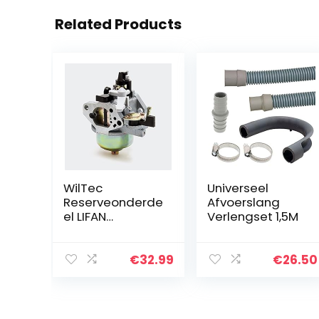
Related Products
WilTec
Universeel
Reserveonderde
Afvoerslang
el LIFAN
Verlengset 1,5M
Carburateur 13
pk benzinemotor
€
32.99
€
26.50