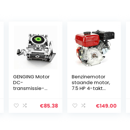
GENGING Motor
Benzinemotor
DC-
staande motor,
transmissie-
7.5 HP 4-takt
reductor met
OHV
adapter voor
benzinemotor 5.1
elektrogolf
KW 3600 rpm,
€
85.38
€
149.00
(Speed (RPM):
staande motor,
Ratio20,
kartmotor met
spanning (V) :
olielalarm (wit…
60 x 60 cm