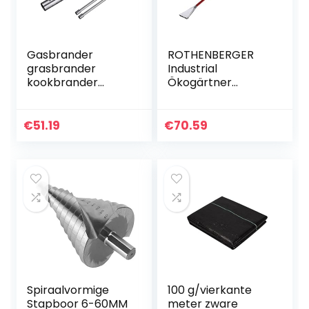
Gasbrander
ROTHENBERGER
grasbrander
Industrial
kookbrander
Ökogärtner
vlampistool voor
Premium,
keuken
1500003247
Onkruidbrander
€
51.19
€
70.59
zonder gas,
onkruidverdelger,
brander…
Spiraalvormige
100 g/vierkante
Stapboor 6-60MM
meter zware