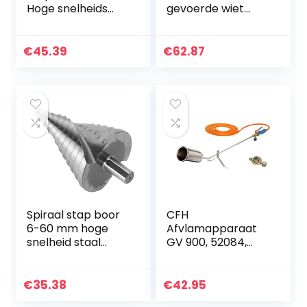
Hoge snelheids
gevoerde wiet
staal
controle stof
Spiraalvormige
landschapsarchite
Groef Stap Boor
ctuur cover tuin
€
45.39
€
62.87
wiet barrière
tuinieren mat…
Spiraal stap boor
CFH
6-60 mm hoge
Afvlamapparaat
snelheid staal
GV 900, 52084,
spiraal groef stap
Zilver, Blauw,
boor, mooie
Oranje, 31.5x102x13
spiraal groef stap
cm
€
35.38
€
42.95
boor