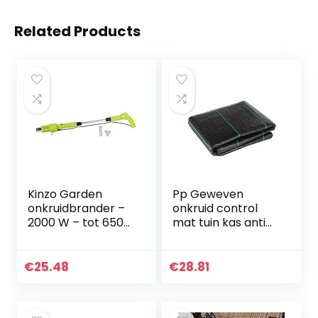
Related Products
Kinzo Garden
Pp Geweven
onkruidbrander –
onkruid control
2000 W – tot 650
mat tuin kas anti
°C –
gras plant mulch
multifunctioneel –
windbestendig
elektrisch –
zonbestendig
€
25.48
€
28.81
milieuvriendelijk
landschapsbarrièr
e stoffen doek…