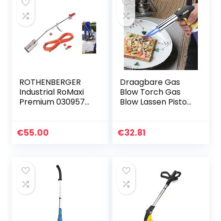
ROTHENBERGER
Draagbare Gas
Industrial RoMaxi
Blow Torch Gas
Premium 030957E
Blow Lassen Pistool
Afvlammelappara
Barbecue voor
at incl. 5 m
Camping
propaan gasslang
Workshop
€
55.00
€
32.81
& propaan
Outdoor
constant
regelaar…