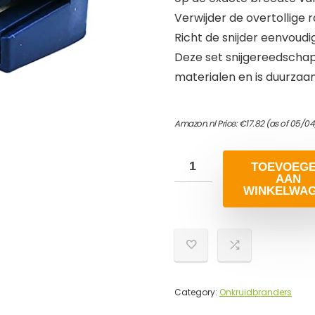
Verwijder de overtollige
Richt de snijder eenvoud
Deze set snijgereedschap
materialen en is duurza
Amazon.nl Price:
€
17.82
(as of 05/04
TOEVOEG
AAN
WINKELWA
Category:
Onkruidbranders