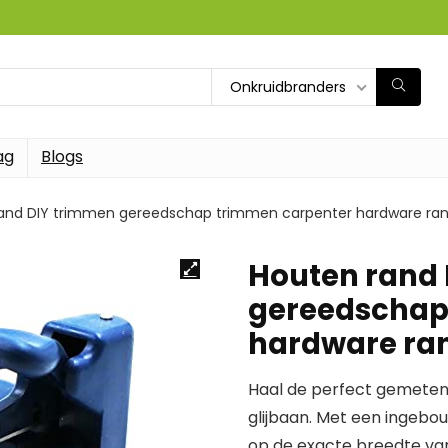
Onkruidbranders
ag
Blogs
and DIY trimmen gereedschap trimmen carpenter hardware ran
Houten rand
gereedschap
hardware ra
Haal de perfect gemeten 
glijbaan. Met een ingeb
op de exacte breedte va