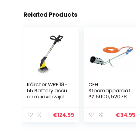
Related Products
Kärcher WRE 18-
CFH
55 Battery accu
Stoomapparaat
onkruidverwijder
PZ 6000, 52078
aar
(oppervlaktepre
statie per
€
124.99
€
34.95
acculading 15
m²,
telescoopsteel…