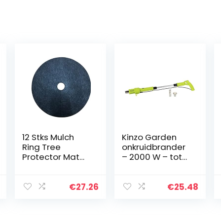
12 Stks Mulch
Kinzo Garden
Ring Tree
onkruidbrander
Protector Mat
– 2000 W – tot
Nonwoven
650 °C –
Boombeschermi
multifunctioneel
ng Onkruid
– elektrisch –
€
27.26
€
25.48
Matten Tree
milieuvriendelijk
Protector Mat
for PotTed