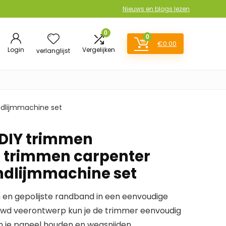
Nieuws en blogs lezen
0
0
€
0.00
Login
Vergelijken
verlanglijst
dlijmmachine set
 DIY trimmen
 trimmen carpenter
ndlijmmachine set
en gepolijste randband in een eenvoudige
ouwd veerontwerp kun je de trimmer eenvoudig
n je paneel houden en wegsnijden