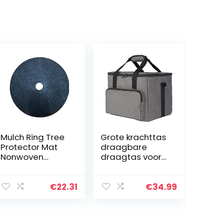
Mulch Ring Tree
Grote krachttas
Protector Mat
draagbare
Nonwoven
draagtas voor
Boombeschermi
thuis kantoor
ng Onkruid
outdoor grijs
Matten 12pcs
1417 x 1024 x 1102
€
22.31
€
34.99
Gemaakt van
inch
Nonwovens
Material Control