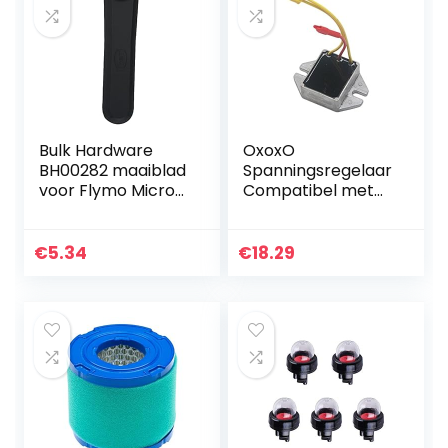
Bulk Hardware
OxoxO
BH00282 maaiblad
Spanningsregelaar
voor Flymo Micro
Compatibel met
Lite (verpakking à
Briggs & Stratton
20), wit, stuks
394890 393374
691185 797375
€
5.34
€
18.29
797182 845907