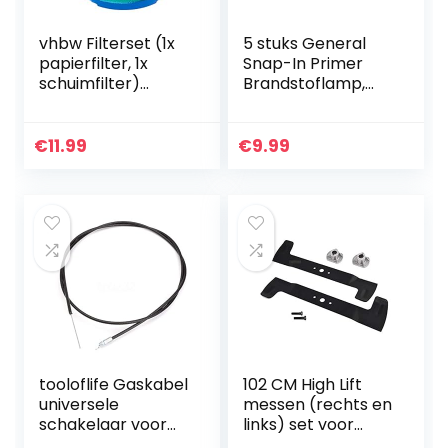
vhbw Filterset (1x
5 stuks General
papierfilter, 1x
Snap-In Primer
schuimfilter)
Brandstoflamp,
vervanging voor
grasmaaieraccess
Briggs & Stratton
oires, snap
271794S, 390930,
primerpomp, voor
€
11.99
€
9.99
393957 voor…
Stihl/Weed
Eater/McCulloch…
tooloflife Gaskabel
102 CM High Lift
universele
messen (rechts en
schakelaar voor
links) set voor
alle standaard
CastelGarden Iseki