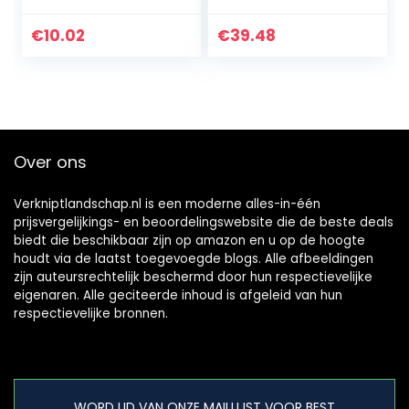
grasmaaiers
Solo Honda Stiga
Viking Twin Cut + 2
€
10.02
€
39.48
x…
Over ons
Verkniptlandschap.nl is een moderne alles-in-één
prijsvergelijkings- en beoordelingswebsite die de beste deals
biedt die beschikbaar zijn op amazon en u op de hoogte
houdt via de laatst toegevoegde blogs. Alle afbeeldingen
zijn auteursrechtelijk beschermd door hun respectievelijke
eigenaren. Alle geciteerde inhoud is afgeleid van hun
respectievelijke bronnen.
WORD LID VAN ONZE MAILLIJST VOOR BEST