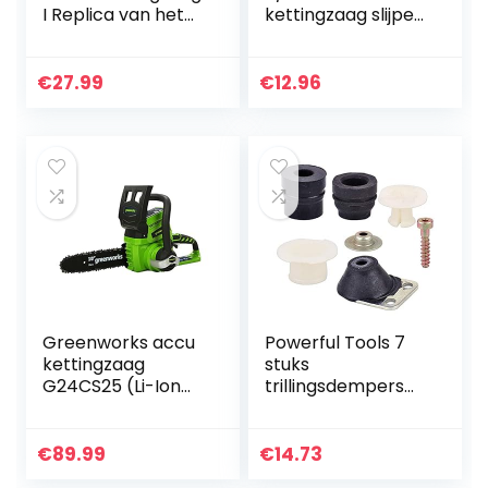
I Replica van het
kettingzaag slijper
origineel I Zaag op
braam steen
batterijen met
bestand,
licht- en
slijpgereedschap
€
27.99
€
12.96
geluidseffecten I…
voor roterend
gereedschap…
Greenworks accu
Powerful Tools 7
kettingzaag
stuks
G24CS25 (Li-Ion
trillingsdempers
24V 4 m/s
rubberen buffer
kettingsnelheid
ringbuffer buffer
25cm
set voor Stihl 026
€
89.99
€
14.73
zwaardlengte
024 MS240 MS260