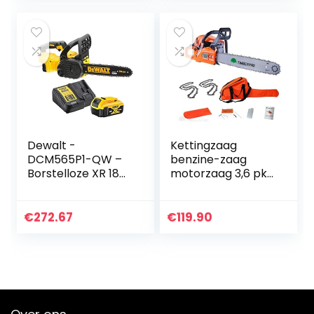
50ml
motorzaag…
olietankinhoud
zonder accu…
Dewalt -
Kettingzaag
DCM565P1-QW –
benzine-zaag
Borstelloze XR 18V ​​​​
motorzaag 3,6 pk
5Ah Li-Ion
– 61,5 cm³,
kettingzaag
zaagblad 50 cm +
Draadloze
2 kettingen
€
272.67
€
119.90
kettingzaag met
batterij / oplader
en…