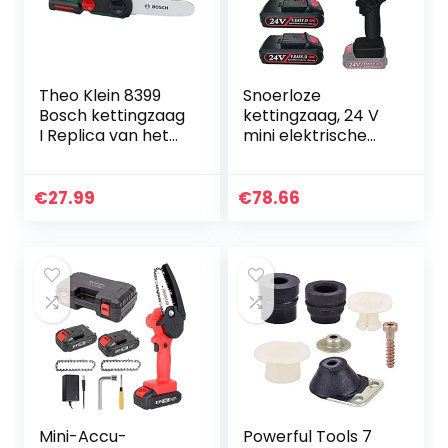
Theo Klein 8399
Snoerloze
Bosch kettingzaag
kettingzaag, 24 V
I Replica van het
mini elektrische
origineel I Zaag op
kettingzaag,
batterijen met
oplaadbaar met
licht- en
kettingen 10 cm
€
27.99
€
78.66
geluidseffecten I…
wih Baffle led-licht
en…
Mini-Accu-
Powerful Tools 7