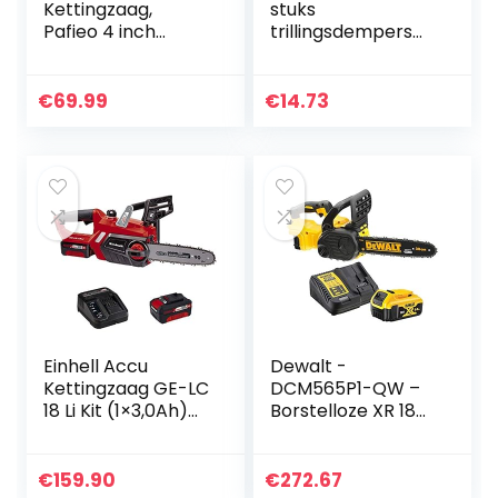
Kettingzaag,
stuks
Pafieo 4 inch
trillingsdempers
kettingzaag met
rubberen buffer
Accu en Oplader,
ringbuffer buffer
Elektrische
set voor Stihl 026
€
69.99
€
14.73
Boomzaag,
024 MS240 MS260
handkettingzaag
motorzaag…
met 2 Accu…
Einhell Accu
Dewalt -
Kettingzaag GE-LC
DCM565P1-QW –
18 Li Kit (1×3,0Ah)
Borstelloze XR 18V ​​​​
Power X-Change
5Ah Li-Ion
(Li-Ion, 18 V, 25 cm
kettingzaag
zwaardlengte, 23
Draadloze
€
159.90
€
272.67