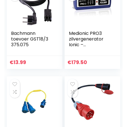
Bachmann
Medionic PRO3
toevoer GST18/3
zilvergenerator
375.075
Ionic –
elektrolyseappara
at voor colloïdaal
zilver
€
13.99
€
179.50