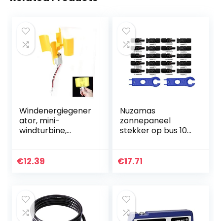
Windenergiegener
Nuzamas
ator, mini-
zonnepaneel
windturbine,
stekker op bus 10
verticale
stuks 1 paar -
windgenerator,
sleutels
set, doe-het-zelf,
€
12.39
€
17.71
educatief model