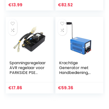
€
13.99
€
82.52
Spanningsregelaar
Krachtige
AVR regelaar voor
Generator met
PARKSIDE PSE
Handbediening,
2800, 2800 A1,
Draagbare USB-
2800 B2
oplader voor
stroomgenerator
Mobiele Stroom,
€
17.86
€
59.36
Generator met
Handbediening…