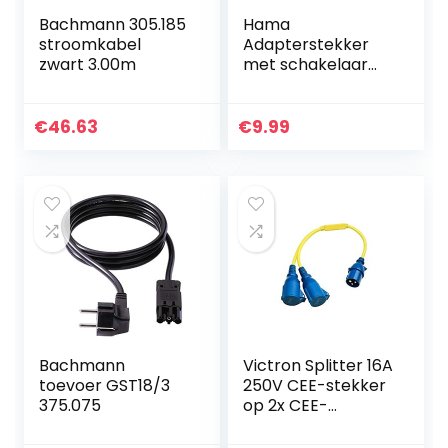
Bachmann 305.185
Hama
stroomkabel
Adapterstekker
zwart 3.00m
met schakelaar
(geaarde
tussenstekker, tot
3500 watt) wit
€
46.63
€
9.99
Bachmann
Victron Splitter 16A
toevoer GST18/3
250V CEE-stekker
375.075
op 2x CEE-
koppeling