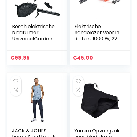
Bosch elektrische
Elektrische
bladruimer
handblazer voor in
UniversalGardenTi
de tuin, 1000 W, 220
dy 2300 (2300 W,
V, elektrische
opvangzak 45 l,
handblazer,
variabel toerental,
stofzuiger,
€
99.95
€
45.00
voor het blazen…
stofblazer,
tuinblazer…
JACK & JONES
Yumira Opvangzak
heren Sportbroek
voor bladblazer