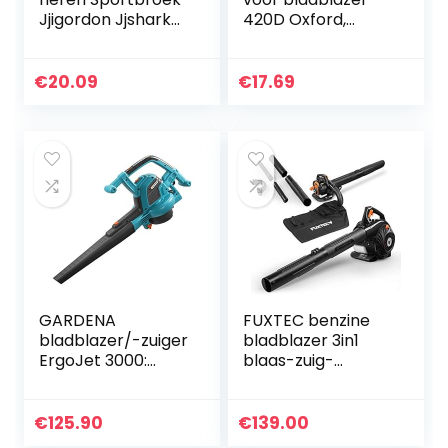
Jjigordon Jjshark
420D Oxford,
Sweat Pants Viy
waterdichte zak
Noos
met ritssluiting,
blad- en
€
20.09
€
17.69
stofopvangzak
voor bladzuiger
GARDENA
FUXTEC benzine
bladblazer/-zuiger
bladblazer 3in1
ErgoJet 3000:
blaas-zuig-
Bladblazer/-zuiger
versnipperfunctie
met
en 60l opvangzak,
motorvermogen
25.4cc, 0.75kW,
€
125.90
€
139.00
van 3.000 W,
1pk, 2-takt motor,