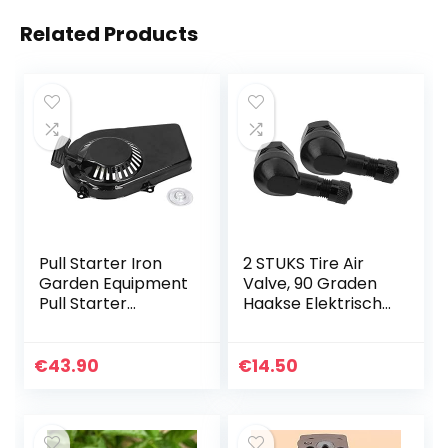
Related Products
Pull Starter Iron
2 STUKS Tire Air
Garden Equipment
Valve, 90 Graden
Pull Starter
Haakse Elektrische
Perfecte
Scooter Conversie
vervanging Pull
Air Valve, voor
Starter Plate
Scooter
€
43.90
€
14.50
premium
Vervangende
materiaal Ijzer
Onderdelen…
voor…