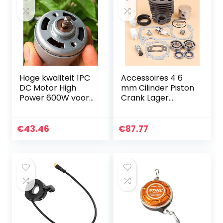
Hoge kwaliteit 1PC
Accessoires 4 6
DC Motor High
mm Cilinder Piston
Power 600W voor
Crank Lager
Soja Pulp Machine
Pakking Kit for
DC Motor DC220V
Husqvarna 51 55
RS-7712 Duurzame
55 for Rancher
€
43.46
€
87.77
accessoires
Chainsaw
Onderdelen met…