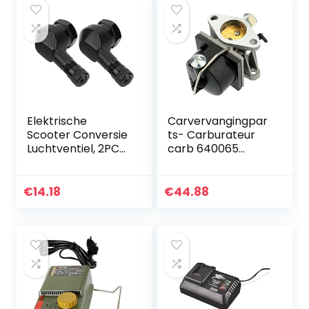
Elektrische
Carvervangingpar
Scooter Conversie
ts- Carburateur
Luchtventiel, 2PCS
carb 640065
Band Luchtventiel,
640065A for
90 Graden Rechte
Tecumseh 1 3HP
Hoek voor Scooter
13.5HP 14HP 15 HP-
€
14.18
€
44.88
Accessoire
motor -
Safemateriaal
(Color…