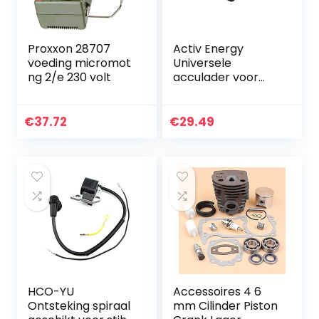
Proxxon 28707
Activ Energy
voeding micromot
Universele
ng 2/e 230 volt
acculader voor
Ferrex accu-
gereedschap
tuingereedschap
€
37.72
€
29.49
HCO-YU
Accessoires 4 6
Ontsteking spiraal
mm Cilinder Piston