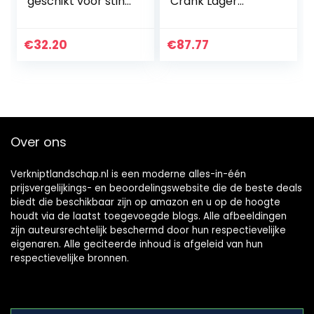
geschikt voor stihl
Crank Lager
020 020T MS200
Pakking Kit for
MS200T MS 200T
Husqvarna 51 55
kettingzagen
55 for Rancher
€
32.20
€
87.77
onderdelen 0000
Chainsaw
400 1306…
Onderdelen met…
Over ons
Verkniptlandschap.nl is een moderne alles-in-één
prijsvergelijkings- en beoordelingswebsite die de beste deals
biedt die beschikbaar zijn op amazon en u op de hoogte
houdt via de laatst toegevoegde blogs. Alle afbeeldingen
zijn auteursrechtelijk beschermd door hun respectievelijke
eigenaren. Alle geciteerde inhoud is afgeleid van hun
respectievelijke bronnen.