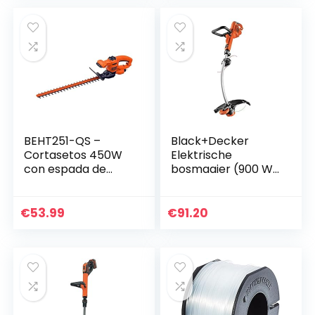
BEHT251-QS –
Black+Decker
Cortasetos 450W
Elektrische
con espada de
bosmaaier (900 W,
50cm y
E-Drive
technologie, 35 cm
snijbreedte,
€
53.99
€
91.20
randsnijfunctie, 8
krachtige draden…