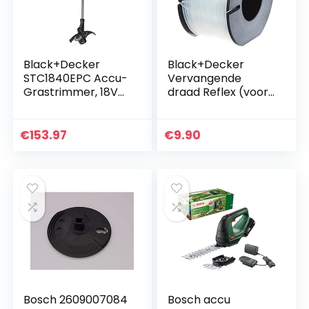
Black+Decker
Black+Decker
STC1840EPC Accu-
Vervangende
Grastrimmer, 18V
draad Reflex (voor
4,0Ah
tuintrimmer, 50 m
lengte, 1,5 mm
diameter) A6171
€
153.97
€
9.90
Bosch 2609007084
Bosch accu