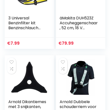
3 Universal
äMakita DUH523Z
Benzinfilter kit
Accuheggenschaar
Benzinschlauch
, 52 cm, 18 V
Benzinzufuhr für
(zonder accu,
Freischneider
zonder oplader)
Motorsense
€
7.99
€
79.99
Trimmer Mower
Heckenschere…
Arnold Dikantiemes
Arnold Dubbele
met 3 snijkanten,
schouderriem voor