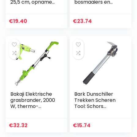
25,5 cm, opname
bosmaaiers en
2,54 cm 1181-U1-
bosmaaiers 6061-
0010
M6-0001
€
19.40
€
23.74
Bakaji Elektrische
Bark Dunschiller
grasbrander, 2000
Trekken Scheren
W, thermo-
Tool: Schors
onkruidverdelger
Strippen Removal
voor kruiden,
Tool
telescoopsteel +
Houtbewerking
€
32.32
€
15.74
temperatuurpistoo
Debarking Hand
l naar…
Tool