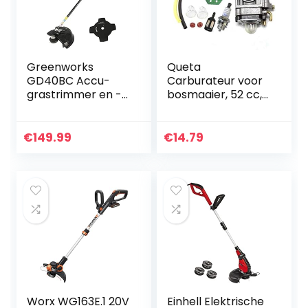
Greenworks
Queta
GD40BC Accu-
Carburateur voor
grastrimmer en -
bosmaaier, 52 cc,
sense 2-in-1 accu-
49 cc, 43 cc,
grastrimmer (Li-
carburateur-set
Ion 40 V 40 cm/25
met afdichting,
€
149.99
€
14.79
cm maaibreedte 2
slang, bougie en
mm draad/mes…
benzinefilter
Worx WG163E.1 20V
Einhell Elektrische