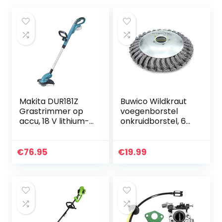
Makita DUR181Z
Buwico Wildkraut
Grastrimmer op
voegenborstel
accu, 18 V lithium-
onkruidborstel, 6
ion (exclusief
inch / 8 inch
oplader en accu)
roterende weed
Brush Joint Twist
€
76.95
€
19.99
Disc staaldraad
vlecht…