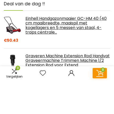
Deal van de dag !!
Einhell Handgazonmaaier GC-HM 40 (40
cm maaibreedte, maaispil met
kogellagers en 5 messen van staal, 4-
traps centrale…
€
50.43
Graveren Machine Extension Rod Handvat
Graveermachine Trimmen Machine 1/2
Extension Rod voor Extend
0
0
€
14.58
Vergelijken
Makita-adapter, ABS 18V-
batterijconverter met 10 inch 12-draads
kabelgereedschap Accu's Adapter voor
Makita/Bosch-serie…
€
17.48