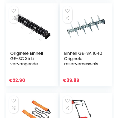
hoogte
Verlengingsbeugel
verstelbaar…
Originele Einhell
Einhell GE-SA 1640
GE-SC 35 Li
Originele
vervangende
reservemeswals
ventilatorrol
(verticuteeracces
(verticuteermachi
soires, geschikt
ne-accessoires,
voor elektrische
€
22.90
€
39.89
geschikt voor…
verticuteerventilat
oren…