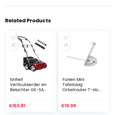
Related Products
Einhell
Funien Mini
Verticuteerder en
Tafelzaag
Beluchter GE-SA
Cirkelrouter T-slot
1435 (1400W, 35
Verstekmeter DIY
cm werkbreedte,
Houtbewerking
tot 3-9 mm
Hoekliniaal met
€
163.81
€
19.99
werkdiepte, in
220mm