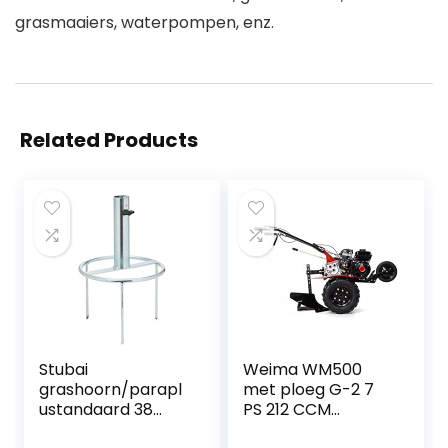
grasmaaiers, waterpompen, enz.
Related Products
Stubai
Weima WM500
grashoorn/parapl
met ploeg G-2 7
ustandaard 38
PS 212 CCM
mm/1600 gr. grijs
freesbreedte 100