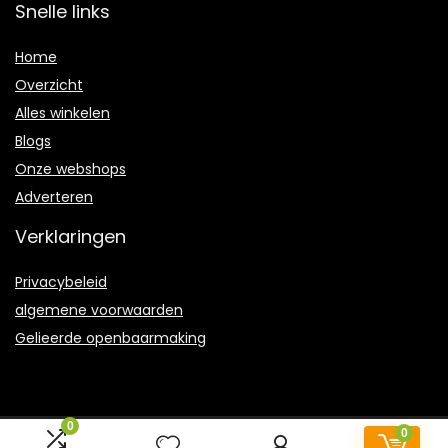
Snelle links
Home
Overzicht
Alles winkelen
Blogs
Onze webshops
Adverteren
Verklaringen
Privacybeleid
algemene voorwaarden
Gelieerde openbaarmaking
0
0
2022 © Verkniptlandschap.nl Alle rechten voorbehouden