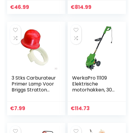
cm versnellingen 2
vooruit, 1 achteruit
€
46.99
€
814.99
benzinemotorfree
s…
3 Stks Carburateur
WerkaPro 11109
Primer Lamp Voor
Elektrische
Briggs Stratton
motorhakken, 300
694394 Motoren
W, 2 wielen in
Grasmaaier
hoogte
Onderdelen
verstelbaar en 4
€
7.99
€
114.73
frezen, 19 cm
maaibreedte