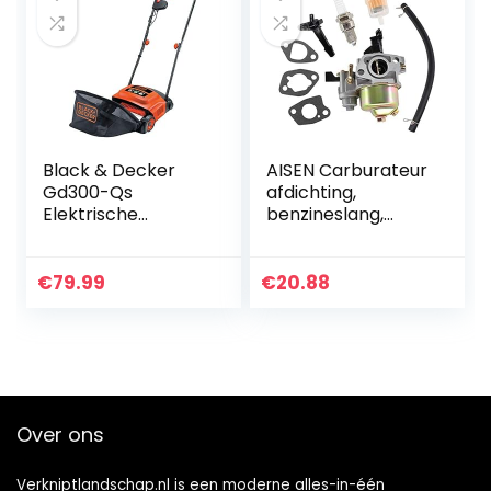
Black & Decker
AISEN Carburateur
Gd300-Qs
afdichting,
Elektrische
benzineslang,
Grasventilator,
bougie voor Einhell
600W
BMH 33/36, BMH
33/60S, BMH 41,
€
79.99
€
20.88
BG-MT 3336, GB-
BM 90…
Over ons
Verkniptlandschap.nl is een moderne alles-in-één