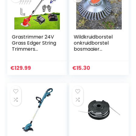
Grastrimmer 24V
Wildkruidborstel
Grass Edger String
onkruidborstel
Trimmers
bosmaaier
Snoerloze Eater
rondborstel draad
Gazon met snijmes
derusting and
Trimmer Lithium-
Weeding Tray
€
129.99
€
15.30
ion Batterij
Accessoires 150
Aangedreven…
mm x 25,4 mm