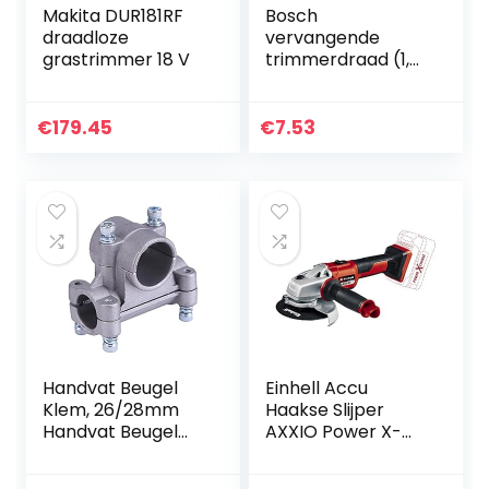
Makita DUR181RF
Bosch
draadloze
vervangende
grastrimmer 18 V
trimmerdraad (1,6
mm diameter, 1
stuk) F016800351
€
179.45
€
7.53
Handvat Beugel
Einhell Accu
Klem, 26/28mm
Haakse Slijper
Handvat Beugel
AXXIO Power X-
Klem Handheld
Change (Li-Ion, 18
Houder voor
V, Ø125 mm, 8500