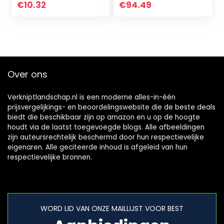
Strimmer Trimmer
rpm, borstelloze
€
10.32
€
94.49
Bosmaaier Buis
motor, herstart,
(Cross fixator (26…
schijf…
Over ons
Verkniptlandschap.nl is een moderne alles-in-één
prijsvergelijkings- en beoordelingswebsite die de beste deals
biedt die beschikbaar zijn op amazon en u op de hoogte
houdt via de laatst toegevoegde blogs. Alle afbeeldingen
zijn auteursrechtelijk beschermd door hun respectievelijke
eigenaren. Alle geciteerde inhoud is afgeleid van hun
respectievelijke bronnen.
WORD LID VAN ONZE MAILLIJST VOOR BEST