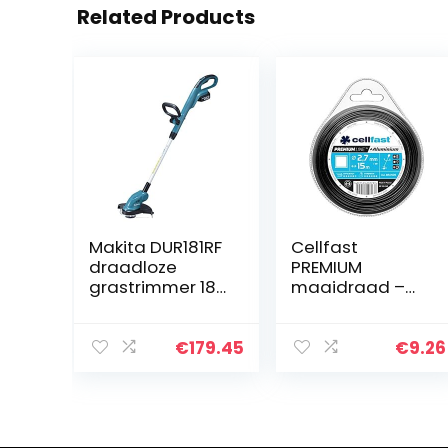
Related Products
Makita DUR181RF
Cellfast
draadloze
PREMIUM
grastrimmer 18
maaidraad –
V
vierkant, voor
maaiers,
versterkt met
€
179.45
€
9.26
aluminium
deeltjes,
breeksterkte
2,7mm x 15m,
35-045