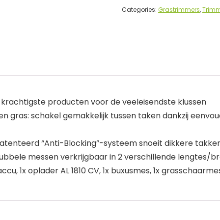
Categories:
Grastrimmers
,
Trimm
krachtigste producten voor de veeleisendste klussen
en gras: schakel gemakkelijk tussen taken dankzij eenvou
atenteerd “Anti-Blocking”-systeem snoeit dikkere takken
 dubbele messen verkrijgbaar in 2 verschillende lengtes/b
ccu, 1x oplader AL 1810 CV, 1x buxusmes, 1x grasschaarme