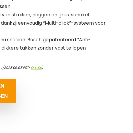
ussen
 van struiken, heggen en gras: schakel
 dankzij eenvoudig “Multi-click”-systeem voor
nu snoeien: Bosch gepatenteerd “Anti-
 dikkere takken zonder vast te lopen
04/2023 06:53 PST-
Details
)
EN
GEN