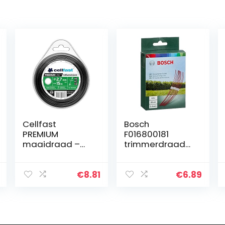
Cellfast
Bosch
PREMIUM
F016800181
maaidraad –
trimmerdraad
rond, voor
extra sterk/26
maaiers,
cm ART 26
versterkt met
combitrimm
€
8.81
€
6.89
aluminium
deeltjes,
breeksterkte
2,7mm x 15m,
35-035