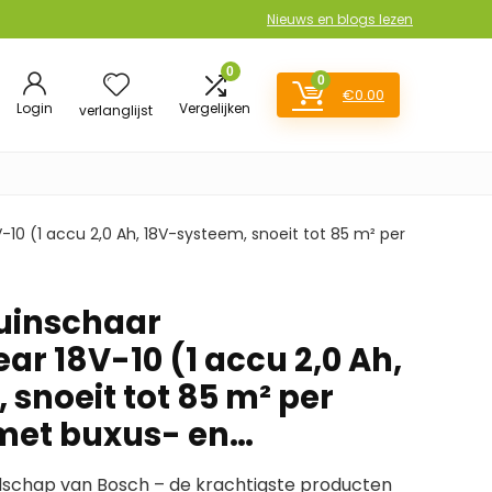
Nieuws en blogs lezen
0
0
€
0.00
Login
Vergelijken
verlanglijst
0 (1 accu 2,0 Ah, 18V-systeem, snoeit tot 85 m² per
uinschaar
r 18V-10 (1 accu 2,0 Ah,
snoeit tot 85 m² per
met buxus- en…
schap van Bosch – de krachtigste producten