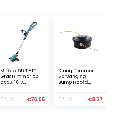
Makita DUR181Z
String Trimmer
Grastrimmer op
Vervanging
accu, 18 V
Bump Hoofd
lithium-ion
Auto Cut 25-2
(exclusief
Nylon Lijn
oplader en
Voeding String
€
76.95
€
8.37
accu)
Hoofd Lock
Hoofd