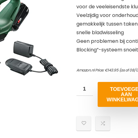
voor de veeleisendste kl
Veelzijdig voor onderhoud
gemakkelijk tussen taken
snelle bladwisseling
Geen problemen bij conti
Blocking”-systeem snoeit
Amazon.nl Price:
€
143.95
(as of 08/
TOEVOEG
AAN
WINKELWA