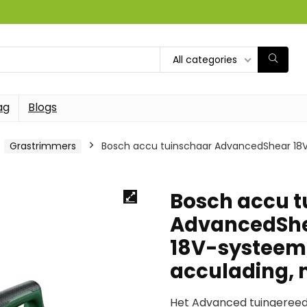
All categories
ag
Blogs
Grastrimmers
Bosch accu tuinschaar AdvancedShear 18V-1
Bosch accu t
AdvancedShea
18V-systeem, 
acculading, 
Het Advanced tuingereed